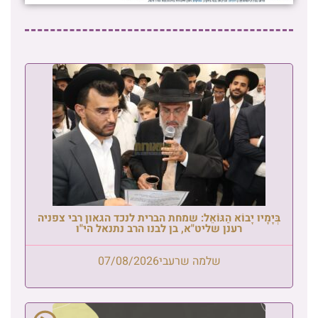
בְּיָמָיו יָבוֹא הַגּוֹאֵל: שמחת הברית לנכד הגאון רבי צפניה
רענן שליט"א, בן לבנו הרב נתנאל הי"ו
שלמה שרעבי
07/08/2026