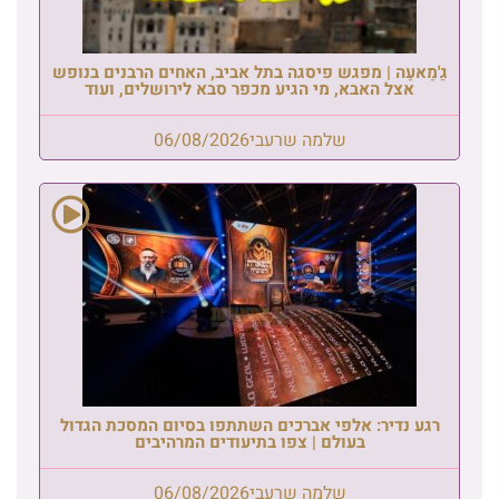
גַ'מַאעַה | מפגש פיסגה בתל אביב, האחים הרבנים בנופש
אצל האבא, מי הגיע מכפר סבא לירושלים, ועוד
שלמה שרעבי
06/08/2026
רגע נדיר: אלפי אברכים השתתפו בסיום המסכת הגדול
בעולם | צפו בתיעודים המרהיבים
שלמה שרעבי
06/08/2026