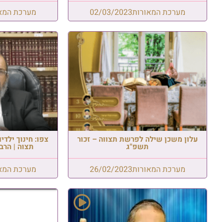
מערכת המאורות
02/03/2023
מערכת המא
עלון משכן שילה לפרשת תצווה – זכור
צפו: חינוך ילד
תשפ"ג
תצוה | הרב
מערכת המאורות
26/02/2023
מערכת המא