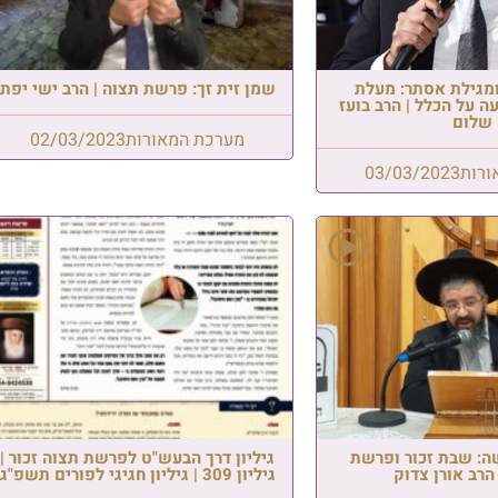
מגילת אסתר: מעלת
שמן זית זך: פרשת תצוה | הרב ישי יפת
 על הכלל | הרב בועז
שלום
מערכת המאורות
02/03/2023
ורות
03/03/2023
: שבת זכור ופרשת
גיליון דרך הבעש"ט לפרשת תצוה זכור |
הרב אורן צדוק
גיליון 309 | גיליון חגיגי לפורים תשפ"ג