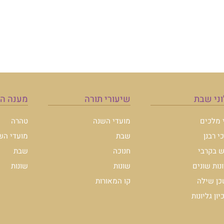
ני שבת
שיעורי תורה
מענה ה
י מלכים
מועדי השנה
טהרה
י רבנן
שבת
מועדי הש
 בקרבי
חנוכה
שבת
ונות שונים
שונות
שונות
ן שילה
קו המאורות
ון גליונות