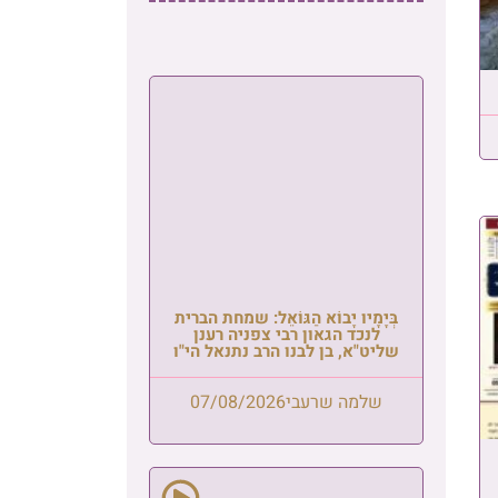
בְּיָמָיו יָבוֹא הַגּוֹאֵל: שמחת הברית
לנכד הגאון רבי צפניה רענן
שליט"א, בן לבנו הרב נתנאל הי"ו
שלמה שרעבי
07/08/2026