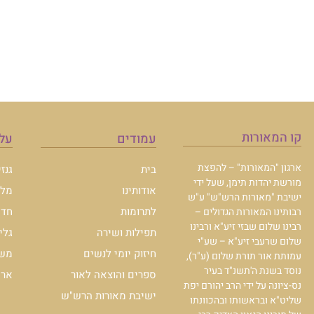
קו המאורות
עמודים
עלו
ארגון "המאורות" – להפצת
בית
גנז
מורשת יהדות תימן, שעל ידי
אודותינו
מלכ
ישיבת "מאורות הרש"ש" ע"ש
לתרומות
חדש
רבותינו המאורות הגדולים –
רבינו שלום שבזי זיע"א ורבינו
תפילות ושירה
גלי
שלום שרעבי זיע"א – שע"י
חיזוק יומי לנשים
משכ
עמותת אור תורת שלום (ע"ר),
נוסד בשנת ה'תשנ"ד בעיר
ספרים והוצאה לאור
ארכי
נס-ציונה על ידי הרב יהורם יפת
ישיבת מאורות הרש"ש
שליט"א ובראשותו ובהכוונתו