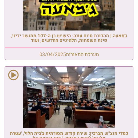
גַ'מַאעַה | מהדורת סיום עונה: הישיש בן ה-107 ממושב יכיני,
פינת השמחות, הלהיטים החדשים, ועוד
מערכת המאורות
03/04/2025
כמדי מוצ"ש מברכין: שירת קודש מסורתית ב'בית הלוי', 'עטרת
אלעזר' ו'משכן אביחי' | צפו בתיעודים!