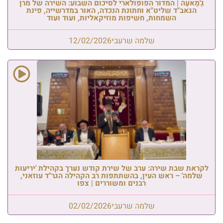
גַ'מַאעַה | המדור הפופולארי לסיכום השבוע: השירה של מרן
הגאב"ד שליט"א וחתונת הנכדה, האור במדרשייה, פינת
השמחות, חשיפות מוזיקאליות, ועוד ועוד
שלמה שרעבי
12/02/2026
לקראת שבת שירה: ערב של שירת קודש נערך בקהילת 'יריעות
שלמה' – ראש העין, בהשתתפות רב הקהילה הגר"ד עוזאני,
רבנים ומשוררים | צפו
שלמה שרעבי
02/02/2026