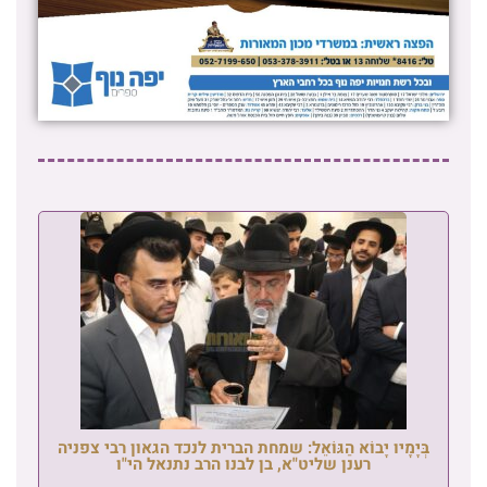
בְּיָמָיו יָבוֹא הַגּוֹאֵל: שמחת הברית לנכד הגאון רבי צפניה
רענן שליט"א, בן לבנו הרב נתנאל הי"ו