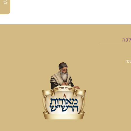
לכה
נה