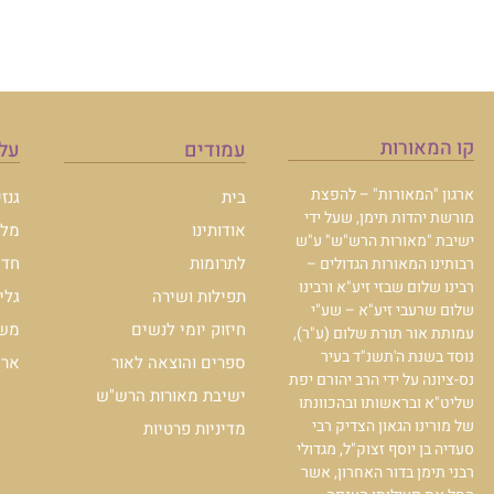
קו המאורות
עמודים
עלו
ארגון "המאורות" – להפצת
בית
גנז
מורשת יהדות תימן, שעל ידי
אודותינו
מלכ
ישיבת "מאורות הרש"ש" ע"ש
לתרומות
חדש
רבותינו המאורות הגדולים –
רבינו שלום שבזי זיע"א ורבינו
תפילות ושירה
גלי
שלום שרעבי זיע"א – שע"י
חיזוק יומי לנשים
משכ
עמותת אור תורת שלום (ע"ר),
נוסד בשנת ה'תשנ"ד בעיר
ספרים והוצאה לאור
ארכי
נס-ציונה על ידי הרב יהורם יפת
ישיבת מאורות הרש"ש
שליט"א ובראשותו ובהכוונתו
של מורינו הגאון הצדיק רבי
מדיניות פרטיות
סעדיה בן יוסף זצוק"ל, מגדולי
רבני תימן בדור האחרון, אשר