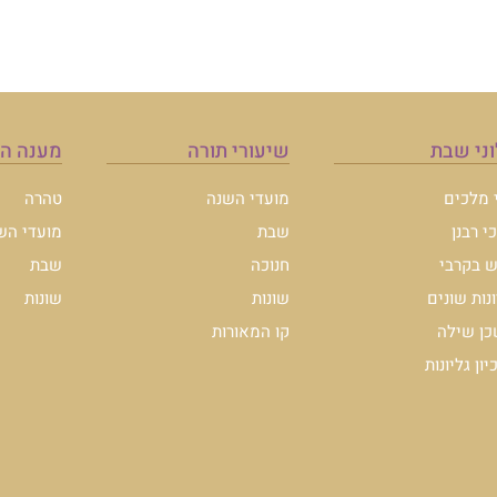
ני שבת
שיעורי תורה
מענה ה
י מלכים
מועדי השנה
טהרה
י רבנן
שבת
מועדי הש
 בקרבי
חנוכה
שבת
ונות שונים
שונות
שונות
ן שילה
קו המאורות
ון גליונות