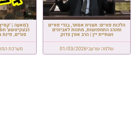
הלכות פורים: תענית אסתר, בגדי פורים
גַ'מַאעַה | 'קמי
ומנהג התחפושות, מתנות לאביונים
ו'בעקיטשע' חסי
ושתיית יין | הרב אורן צדוק
פורים, פינת מ
שלמה שרעבי
01/03/2026
מערכת המא