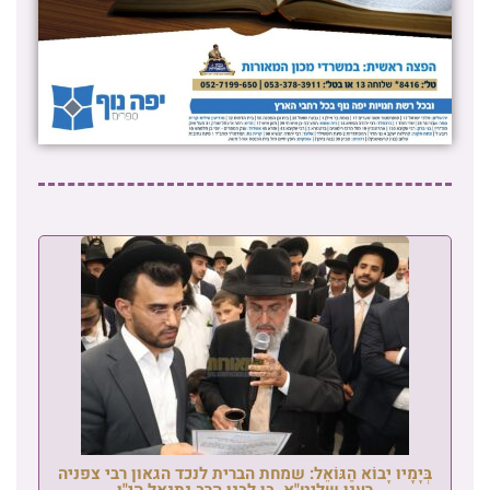
בְּיָמָיו יָבוֹא הַגּוֹאֵל: שמחת הברית לנכד הגאון רבי צפניה
רענן שליט"א, בן לבנו הרב נתנאל הי"ו