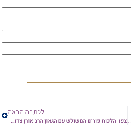
לכתבה הבאה
 – זכור בצל נגיף הקורונה – עם מגיד המישרים הרב בועז שלום שליט"א • צפו
צפו: הלכות פורים המשולש עם הגאון הרב אורן צדוק שליט"א