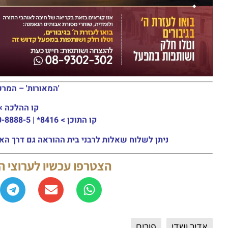
'המאורות' – המרכ
קו ההלכה >
קו התוכן >
8416* | 03-30-8888-5 | ארה"ב: 151-8613-0185
ניתן לשלוח שאלות לרבני בית ההוראה גם דרך האתר או באמצעות ה
הצטרפו עכשיו לערוצי 
אדיר ושדי
פורים