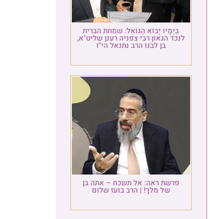
בְּיָמָיו יָבוֹא הַגּוֹאֵל: שמחת הברית
לנכד הגאון רבי צפניה רענן שליט"א,
בן לבנו הרב נתנאל הי"ו
פרשת ראה: אל תשכח – אתה בן
של מלך! | הרב בועז שלום