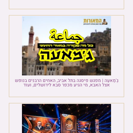
גַ'מַאעַה | מפגש פיסגה בתל אביב, האחים הרבנים בנופש
אצל האבא, מי הגיע מכפר סבא לירושלים, ועוד