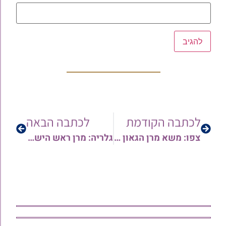
לכתבה הקודמת
לכתבה הבאה
צפו: משא מרן הגאון רבי שלמה קורח זצ"ל בחול המועד פסח – במעמד גדולי ישראל
גלריה: מרן ראש הישיבה הגאון הצדיק רבי יפת טיירי שליט"א בברכת האילנות עם תלמידיו • צפו