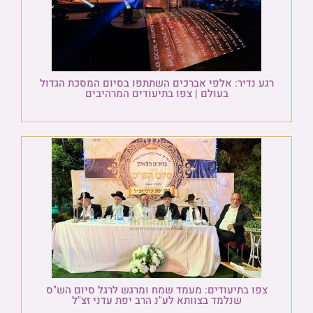
רגע נדיר: אלפי אברכים השתתפו בסיום המסכת הגדול
בעולם | צפו בתיעודים המרהיבים
צפו בתיעודים: מעמד שמח ומרגש לרגל סיום הש"ס
שנלמד בצוותא לע"נ הרב יפת עדני זצ"ל