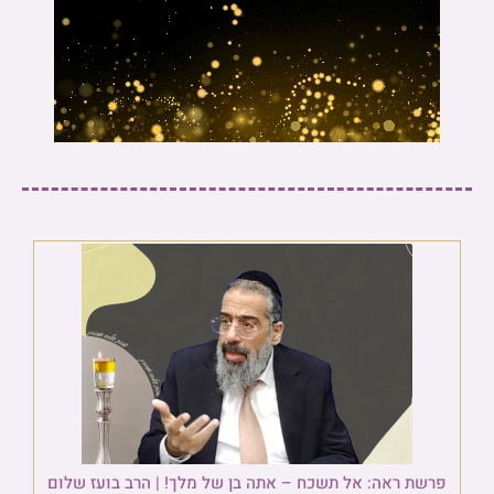
פרשת ראה: אל תשכח – אתה בן של מלך! | הרב בועז שלום