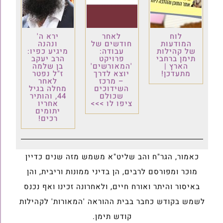
לוח
לאחר
ירא ה'
המודעות
חודשים של
ונהנה
של קהילות
עבודה:
מיגיע כפיו:
תימן ברחבי
פרויקט
הרב יעקב
הארץ |
'המאורשים'
בן שלמה
מתעדכן!
יוצא לדרך
ז"ל נפטר
– מרכז
לאחר
השידוכים
מחלה בגיל
שכולם
44, והותיר
ציפו לו >>>
אחריו
יתומים
רכים!
כאמור, הגר"ח והב שליט"א משמש מזה שנים כדיין
מוכר ומפורסם לרבים, הן בדיני ממונות וריבית, והן
באיסור והיתר ואורח חיים, ולאחרונה זכינו ואף נכנס
לשמש בקודש כחבר בבית ההוראה 'המאורות' לקהילות
קודש תימן.