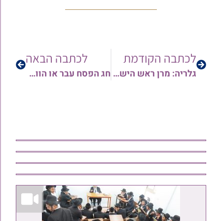
לכתבה הקודמת
לכתבה הבאה
גלריה: מרן ראש הישיבה הגאון הצדיק רבי יפת טיירי שליט"א בברכת האילנות עם תלמידיו • צפו
חג הפסח עבר או הווה? מאמר מחכים לקראת חג הפסח | המחנך הרב מיכאל זכריהו