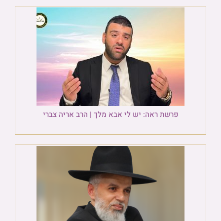
פרשת ראה: יש לי אבא מלך | הרב אריה צברי