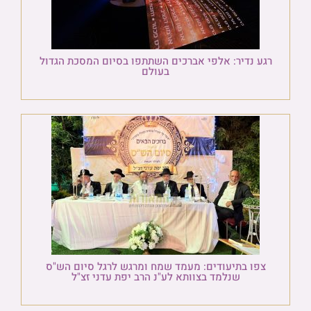
רגע נדיר: אלפי אברכים השתתפו בסיום המסכת הגדול
בעולם
צפו בתיעודים: מעמד שמח ומרגש לרגל סיום הש"ס
שנלמד בצוותא לע"נ הרב יפת עדני זצ"ל