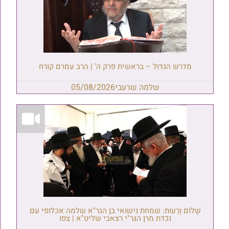
מדרש הגדול – בראשית פרק ה' | הרב עמרם קורח
שלמה שרעבי
05/08/2026
שָׁלוֹם וְרֵעוּת: שמחת נישואי בן הגר"א שלמה אכלופי עם
נכדת מרן הגר"י רצאבי שליט"א | צפו