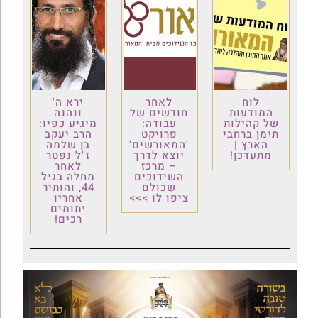
לוח
לאחר
ירא ה'
המודעות
חודשים של
ונהנה
של קהילות
עבודה:
מיגיע כפיו:
תימן ברחבי
פרויקט
הרב יעקב
הארץ |
'המאורשים'
בן שלמה
מתעדכן!
יוצא לדרך
ז"ל נפטר
– מרכז
לאחר
השידוכים
מחלה בגיל
שכולם
44, והותיר
ציפו לו >>>
אחריו
יתומים
רכים!