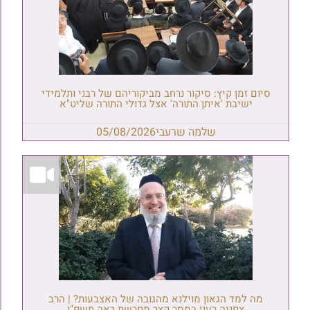
סיום זמן קיץ: סיקור נרחב מביקוריהם של רבני ותלמידי
ישיבת 'איתן התורה' אצל גדולי התורה שליט"א
שלמה שרעבי
05/08/2026
מה למד הגאון מוילנא מהגובה של האצבעות? | הרב
צפניה רענן במסר קצר מפרשת ראה תשפ"ו