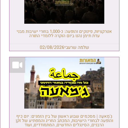
אטרקציות, פינוקים והופעה: כ-1,000 בחורי ישיבות מבני
עדת תימן נהנו ביום הוקרה ללומדי התורה
שלמה שרעבי
02/08/2026
גַ'מַאעַה | מסכמים שבוע ראשון של בין הזמנים: יום כיף
והופעה לבחורי הישיבות, המכתב החריג והמפתיע של זקן
הרבנים, הסינגלים החדשים, המתמודדים, ועוד