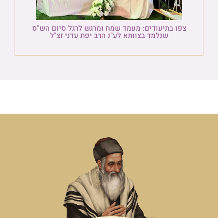
צפו בתיעודים: מעמד שמח ומרגש לרגל סיום הש"ס
שנלמד בצוותא לע"נ הרב יפת עדני זצ"ל