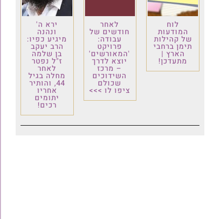
לוח
לאחר
ירא ה'
המודעות
חודשים של
ונהנה
של קהילות
עבודה:
מיגיע כפיו:
תימן ברחבי
פרויקט
הרב יעקב
הארץ |
'המאורשים'
בן שלמה
מתעדכן!
יוצא לדרך
ז"ל נפטר
– מרכז
לאחר
השידוכים
מחלה בגיל
שכולם
44, והותיר
ציפו לו >>>
אחריו
יתומים
רכים!