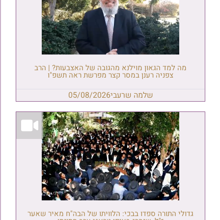
מה למד הגאון מוילנא מהגובה של האצבעות? | הרב
צפניה רענן במסר קצר מפרשת ראה תשפ"ו
שלמה שרעבי
05/08/2026
גדולי התורה ספדו בבכי: הלוויתו של הבה"ח מאיר שאער