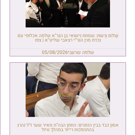
שָׁלוֹם וְרֵעוּת: שמחת נישואי בן הגר"א שלמה אכלופי עם
נכדת מרן הגר"י רצאבי שליט"א | צפו
שלמה שרעבי
05/08/2026
אסון כבד בבין הזמנים: החתן הבה"ח מאיר שער ז"ל נהרג
בהתהפכות רייזר במהלך טיול