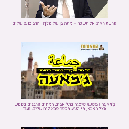
פרשת ראה: אל תשכח – אתה בן של מלך! | הרב בועז שלום
גַ'מַאעַה | מפגש פיסגה בתל אביב, האחים הרבנים בנופש
אצל האבא, מי הגיע מכפר סבא לירושלים, ועוד