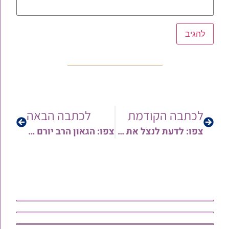
לכתבה הקודמת
לכתבה הבאה
צפו: לדעת לנצל את המומנטום! מסר מאלף לפרשת השבוע עם מגיד המישרים הרב בועז שלום
צפו: הגאון הרב יורם סרי שליט"א בשיעור הדרכה – כל הלכות פסח שחל במוצאי שבת כמו השנה…