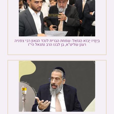
בְּיָמָיו יָבוֹא הַגּוֹאֵל: שמחת הברית לנכד הגאון רבי צפניה
רענן שליט"א, בן לבנו הרב נתנאל הי"ו