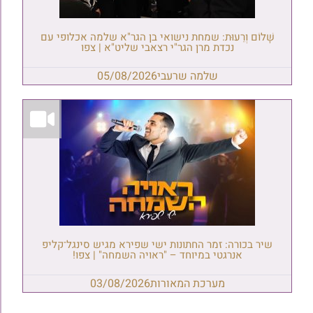
שָׁלוֹם וְרֵעוּת: שמחת נישואי בן הגר"א שלמה אכלופי עם
נכדת מרן הגר"י רצאבי שליט"א | צפו
שלמה שרעבי
05/08/2026
שיר בכורה: זמר החתונות ישי שפירא מגיש סינגל־קליפ
אנרגטי במיוחד – "ראויה השמחה" | צפו!
מערכת המאורות
03/08/2026