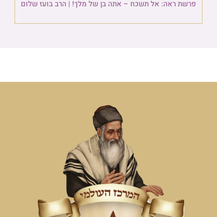
פרשת ראה: אל תשכח – אתה בן של מלך! | הרב בועז שלום