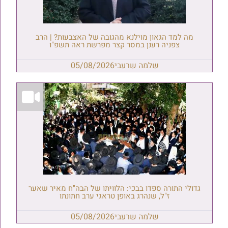
מה למד הגאון מוילנא מהגובה של האצבעות? | הרב
צפניה רענן במסר קצר מפרשת ראה תשפ"ו
שלמה שרעבי
05/08/2026
גדולי התורה ספדו בבכי: הלוויתו של הבה"ח מאיר שאער
ז"ל, שנהרג באופן טראגי ערב חתונתו
שלמה שרעבי
05/08/2026