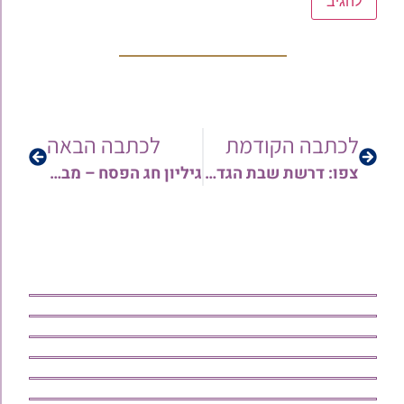
לכתבה הקודמת
לכתבה הבאה
צפו: דרשת שבת הגדול מאת הגאון הרב פנחס קורח שליט"א | שנת תשפ"א | דיני והלכות חג הפסח ועוד
גיליון חג הפסח – מבית ההוראה 'בני תורה' לקהילות תימן בעיר אלעד | פסח תשפ"א | להורדה וצפיה