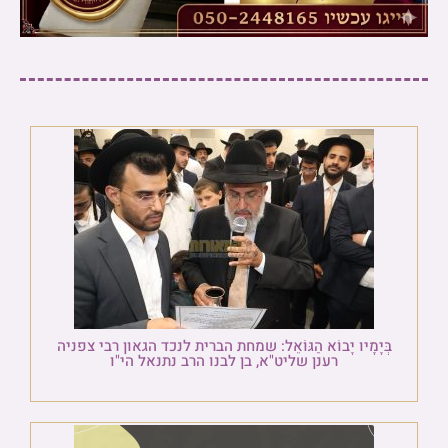
בְּיָמָיו יָבוֹא הַגּוֹאֵל: שמחת הברית לנכד הגאון רבי צפניה
רענן שליט"א, בן לבנו הרב נתנאל הי"ו