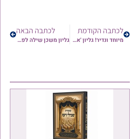
לכתבה הקודמת
לכתבה הבאה
מיוחד ונדיר! גליון 'אהבתי תורתך' לרגל סיום הש"ס העולמי – מבית גליונות גנזי מלכים
גליון משכן שילה לפרשת שמות ה'תש"פ