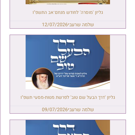
גליון 'מוסרה' לחודש מנחם־אב התשפ"ו
שלמה שרעבי
12/07/2026
גליון 'דרך הבעל שם טוב' לפרשת מטות-מסעי תשפ"ו
שלמה שרעבי
09/07/2026