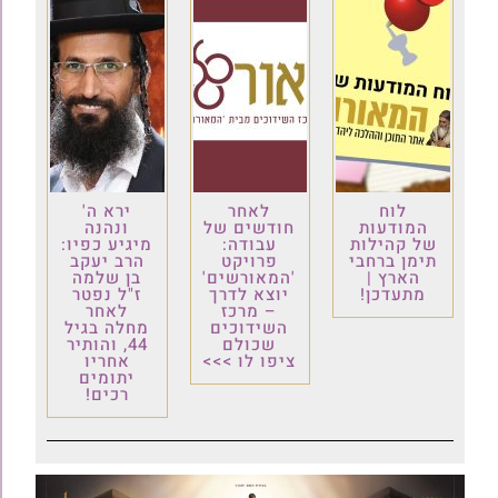
לוח
לאחר
ירא ה'
המודעות
חודשים של
ונהנה
של קהילות
עבודה:
מיגיע כפיו:
תימן ברחבי
פרויקט
הרב יעקב
הארץ |
'המאורשים'
בן שלמה
מתעדכן!
יוצא לדרך
ז"ל נפטר
– מרכז
לאחר
השידוכים
מחלה בגיל
שכולם
44, והותיר
ציפו לו >>>
אחריו
יתומים
רכים!