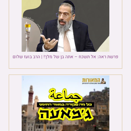
פרשת ראה: אל תשכח – אתה בן של מלך! | הרב בועז שלום