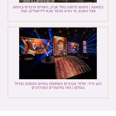
גַ'מַאעַה | מפגש פיסגה בתל אביב, האחים הרבנים בנופש
אצל האבא, מי הגיע מכפר סבא לירושלים, ועוד
רגע נדיר: אלפי אברכים השתתפו בסיום המסכת הגדול
בעולם | צפו בתיעודים המרהיבים