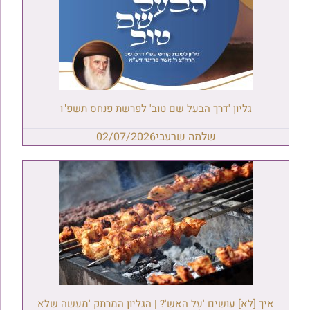
גליון 'דרך הבעל שם טוב' לפרשת פנחס תשפ"ו
שלמה שרעבי
02/07/2026
איך [לא] עושים 'על האש'? | הגליון המרתק 'מעשה שלא