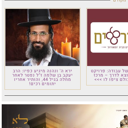
 מקודם
ל עבודה: פרויקט
ירא ה' ונהנה מיגיע כפיו: הרב
וצא לדרך – מרכז
יעקב בן שלמה ז"ל נפטר לאחר
לם ציפו לו >>>
מחלה בגיל 44, והותיר אחריו
יתומים רכים!