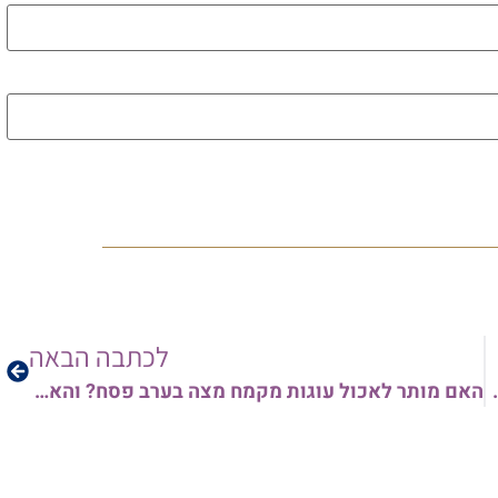
לכתבה הבאה
 תימן – לחזרה ושינון לילדים
האם מותר לאכול עוגות מקמח מצה בערב פסח? והאם 'פתות' מותר לאכול בערב פסח?