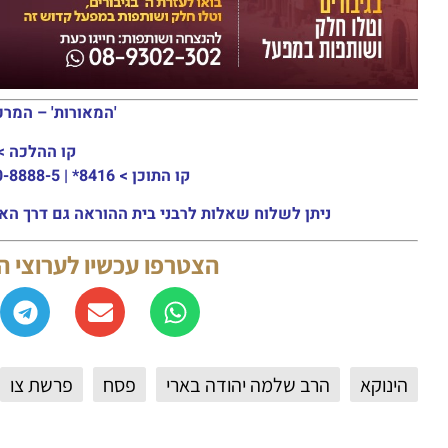
'המאורות' – המרכ
קו ההלכה >
קו התוכן >
8416* | 03-30-8888-5 | ארה"ב: 151-8613-0185
ניתן לשלוח שאלות לרבני בית ההוראה גם דרך האתר או באמצעות ה
הצטרפו עכשיו לערוצי 
הינוקא
הרב שלמה יהודה בארי
פסח
פרשת צו