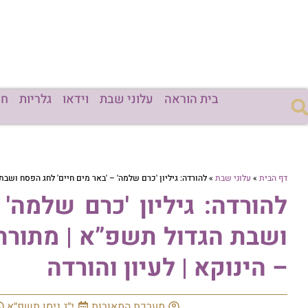
בית הוראה
עלוני שבת
וידאו
גלריות
חד
דף הבית
»
עלוני שבת
»
להורדה: גיליון 'כרם שלמה' – 'באר מים חיים' לחג הפסח ושבת
להורדה: גיליון 'כרם שלמה'
ושבת הגדול תשפ”א | מתורת
– הינוקא | לעיון והורדה
מערכת המאורות
י״ג ניסן תשפ״א