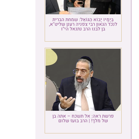
בְּיָמָיו יָבוֹא הַגּוֹאֵל: שמחת הברית
לנכד הגאון רבי צפניה רענן שליט"א,
בן לבנו הרב נתנאל הי"ו
פרשת ראה: אל תשכח – אתה בן
של מלך! | הרב בועז שלום