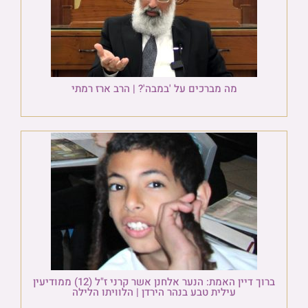
מה מברכים על 'במבה'? | הרב ארז רמתי
ברוך דיין האמת: הנער אלחנן אשר קרני ז"ל (12) ממודיעין
עילית טבע בנהר הירדן | הלוויתו הלילה