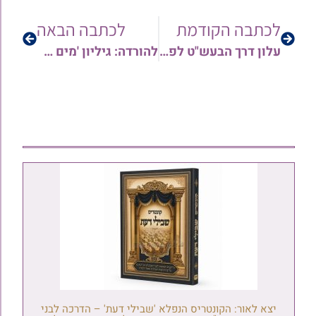
לכתבה הקודמת
לכתבה הבאה
עלון דרך הבעש"ט לפרשת שמיני תשפ"א | גיליון 210
להורדה: גיליון 'מים חיים' לפרשת שמיני תשפ”א | מתורתו של הגאון הרב שלמה יהודה – הינוקא | לעיון והורדה
יצא לאור: הקונטריס הנפלא 'שבילי דעת' – הדרכה לבני