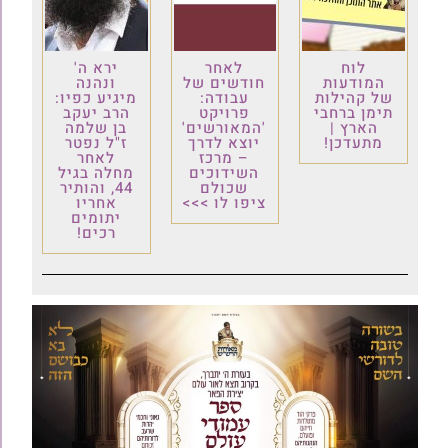
לוח
לאחר
ירא ה'
המודעות
חודשים של
ונהנה
של קהילות
עבודה:
מיגיע כפיו:
תימן ברחבי
פרויקט
הרב יעקב
הארץ |
'המאורשים'
בן שלמה
מתעדכן!
יוצא לדרך
ז"ל נפטר
– מרכז
לאחר
השידוכים
מחלה בגיל
שכולם
44, והותיר
ציפו לו >>>
אחריו
יתומים
רכים!