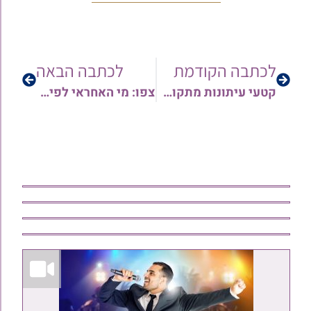
לכתבה הקודמת
לכתבה הבאה
קטעי עיתונות מתקופת העליה: מעצר יהודים על מחאתם – דברי בלע ונאצה על ידי שוטרי המדינה
צפו: מי האחראי לפילוג בעם? ומה התרופה לכך? | מסר מאלף