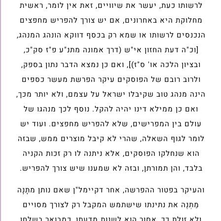
לרשותו כעת, יעשר את שיוויים, זאת אין לומר, ראשית
מחלוקת היא באחרונים, אם יש צורך להפריש מחפצים
הנכנסים לרשותו או שמא רק בכסף דווקא הונהג המנהג,
[וכ"ה דעת החזון אי"ש (דרך אמונה מתנ"ע פ"ז סק"כ,
ובציון הלכה או' ס"ז)], ואם כן נמצא הדבר נתון בספק,
ולרוב רובם של הפוסקים עיקר הפרשת מעשר כספים
הינה מנהג טוב שקיבלו ישראל על עצמם, ולא יותר מכך,
ואם כן ממילא דינו יהיה להקל. נוסף לכך מנהגו של
עולם בין המפרישים, שלא להפריש מחפצים. ועוד יש
לומר לגוף השאלה, שהרי לא קיבל מוצרים ממש, שבזה
הוא שנחלקו הפוסקים, אלא ניתנה לו רק זכות הקניה
בלבד, והן תמורתן, ובזה לא שמענו שיש צורך להפריש.
והעיקר בפטור ההפרשה, אחר דקיימל"ן שאם נותן מתָּנָה
מַתְנֶה את נתינתו שישתמש המקבל רק לצורך מסויים
ולא זולת כך, אסור הוא לשנות מדעתו, כמבואר בשלחן