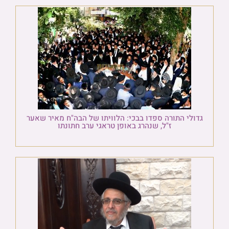
גדולי התורה ספדו בבכי: הלוויתו של הבה"ח מאיר שאער
ז"ל, שנהרג באופן טראגי ערב חתונתו