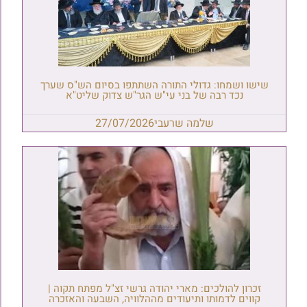
שישו ושמחו: גדולי התורה השתתפו בסיום הש"ס שערך
נכד רבה של בני עי"ש הגר"ש צדוק שליט"א
שלמה שרעבי
27/07/2026
זכרון להולכים: מארי יהודה גרשי זצ"ל מפתח תקוה |
קווים לדמותו ותיעודים מההלוויה, השבעה והאזכרה