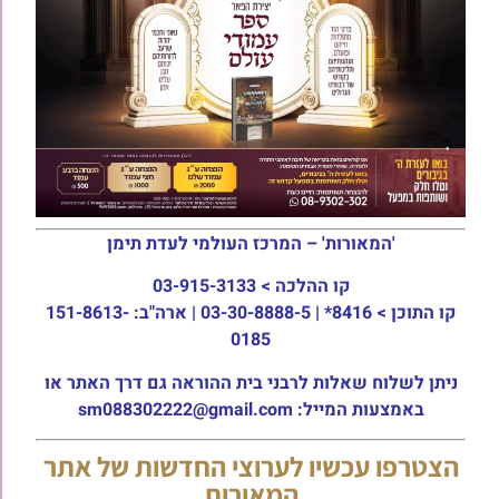
'המאורות' – המרכז העולמי לעדת תימן
קו ההלכה >
03-915-3133
קו התוכן >
8416* | 03-30-8888-5 | ארה"ב: 151-8613-
0185
ניתן לשלוח שאלות לרבני בית ההוראה גם דרך האתר או
באמצעות המייל: sm088302222@gmail.com
הצטרפו עכשיו לערוצי החדשות של אתר
המאורות