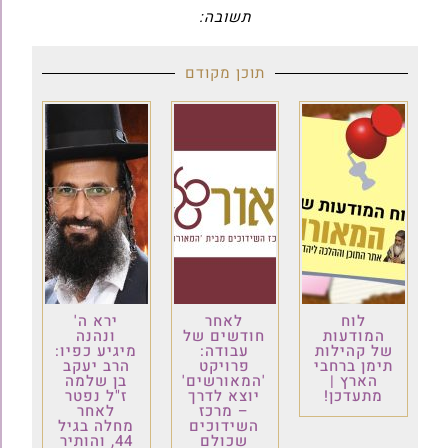
תשובה:
תוכן מקודם
לוח
לאחר
ירא ה'
המודעות
חודשים של
ונהנה
של קהילות
עבודה:
מיגיע כפיו:
תימן ברחבי
פרויקט
הרב יעקב
הארץ |
'המאורשים'
בן שלמה
מתעדכן!
יוצא לדרך
ז"ל נפטר
– מרכז
לאחר
השידוכים
מחלה בגיל
שכולם
44, והותיר