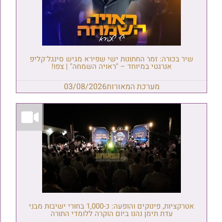
שיר בכורה: זמר החתונות ישי שפירא מגיש סינגל־קליפ
אנרגטי במיוחד – "ראויה השמחה" | צפו!
מערכת המאורות
03/08/2026
אטרקציות, פינוקים והופעה: כ-1,000 בחורי ישיבות מבני
עדת תימן נהנו ביום הוקרה ללומדי התורה