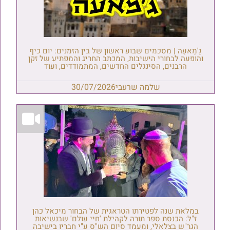
גַ'מַאעַה | מסכמים שבוע ראשון של בין הזמנים: יום כיף
והופעה לבחורי הישיבות, המכתב החריג והמפתיע של זקן
הרבנים, הסינגלים החדשים, המתמודדים, ועוד
שלמה שרעבי
30/07/2026
במלאת שנה לפטירתו הטראגית של הבחור מיכאל כהן
ז"ל: הכנסת ספר תורה לקהילת 'חיי עולם' שבנשיאות
הגר"ש בצלאלי, ומעמד סיום הש"ס ע"י חבריו בישיבה