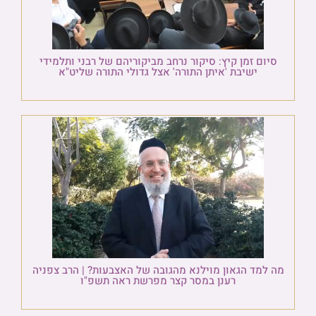
סיום זמן קיץ: סיקור נרחב מביקוריהם של רבני ותלמידי
ישיבת 'איתן התורה' אצל גדולי התורה שליט"א
מה למד הגאון מוילנא מהגובה של האצבעות? | הרב צפניה
רענן במסר קצר מפרשת ראה תשפ"ו