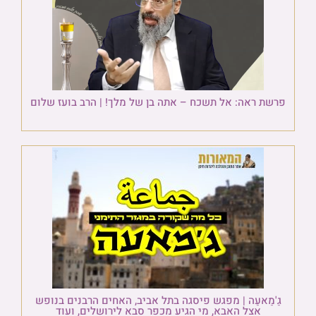
פרשת ראה: אל תשכח – אתה בן של מלך! | הרב בועז שלום
גַ'מַאעַה | מפגש פיסגה בתל אביב, האחים הרבנים בנופש
אצל האבא, מי הגיע מכפר סבא לירושלים, ועוד