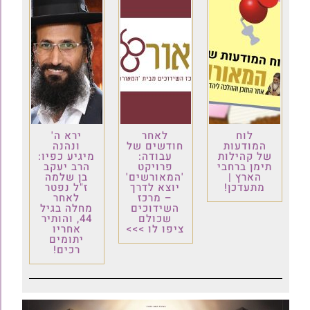
לוח
לאחר
ירא ה'
המודעות
חודשים של
ונהנה
של קהילות
עבודה:
מיגיע כפיו:
תימן ברחבי
פרויקט
הרב יעקב
הארץ |
'המאורשים'
בן שלמה
מתעדכן!
יוצא לדרך
ז"ל נפטר
– מרכז
לאחר
השידוכים
מחלה בגיל
שכולם
44, והותיר
ציפו לו >>>
אחריו
יתומים
רכים!