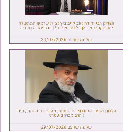
הצדיק רבי יהודה זאב לייבוביץ זצ"ל: שראש הממשלה
לא יתקוף באיראן כל עוד אני חי! | הרב יהודה סעדיה
שלמה שרעבי
30/07/2026
הלכות מזוזה: מקום וצורת הנחתה, מה מברכים ומתי, ועוד
| הרב אברהם עמרני
שלמה שרעבי
29/07/2026