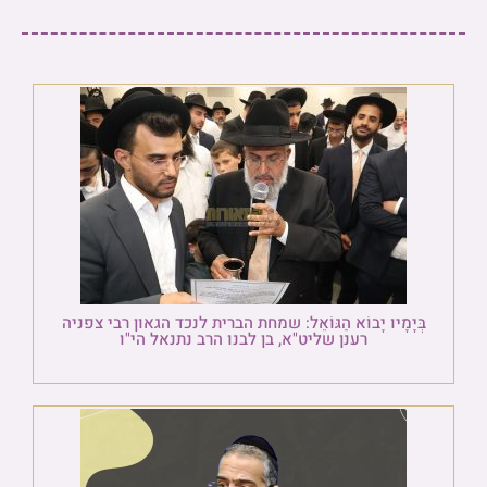
בְּיָמָיו יָבוֹא הַגּוֹאֵל: שמחת הברית לנכד הגאון רבי צפניה
רענן שליט"א, בן לבנו הרב נתנאל הי"ו