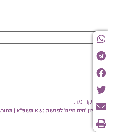
בה הקודמת
לצפיה: גיליון 'מים חיים' לפרשת נשא תשפ”א | מתורתו של הגאון הרב שלמה יהודה – הינוקא | לעיון והורדה