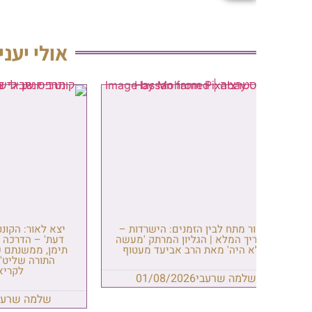
אולי יעניין אותך
ר מתח לבין הזמנים: הישרדות –
יצא לאור: הקונטריס הנפלא '
יך המלא | הגליון המרתק 'מעשה
דעת' – הדרכה לבני הישיבות
 היה' מאת הרב אביעד מעטוף
תימן, ממשנתם של רבני העדה 
התורה שליט"א | הקובץ ה
לקריאה והורדה
שלמה שרעבי
01/08/2026
שלמה שרעבי
/07/2026