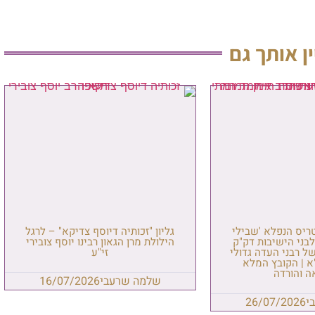
 גם
שבילי
גליון "זכותיה דיוסף צדיקא" – לרגל
 דק"ק
הילולת מרן הגאון רבינו יוסף צובירי
גדולי
זי"ע
מלא
שלמה שרעבי
16/07/2026
26