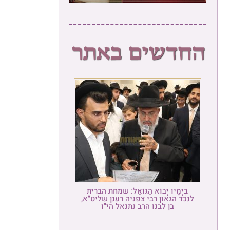
בְּיָמָיו יָבוֹא הַגּוֹאֵל: שמחת הברית
כד הגאון רבי צפניה רענן שליט"א,
בן לבנו הרב נתנאל הי"ו