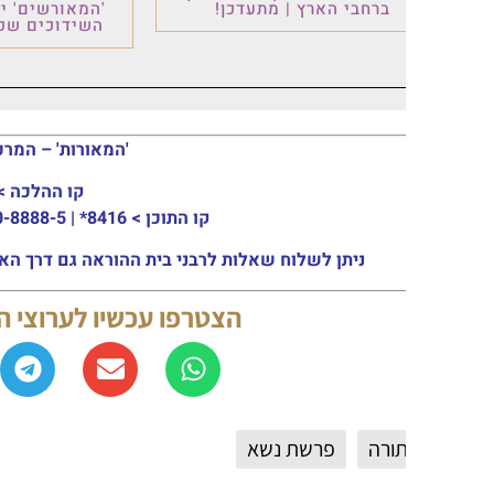
ברחבי הארץ | מתעדכן!
'המאורשים' יוצא לדרך –
השידוכים שכולם ציפו לו
'המאורות' – המרכז העולמי ל
קו ההלכה >
03-915-3133
קו התוכן >
8416* | 03-30-8888-5 | ארה"ב: 151-8613-0185
ניתן לשלוח שאלות לרבני בית ההוראה גם דרך האתר או באמצעות המייל: ail.com
הצטרפו עכשיו לערוצי החדשות 
תורה
פרשת נשא