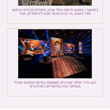
גַ'מַאעַה | מפגש פיסגה בתל אביב, האחים הרבנים בנופש
אצל האבא, מי הגיע מכפר סבא לירושלים, ועוד
רגע נדיר: אלפי אברכים השתתפו בסיום המסכת הגדול
בעולם | צפו בתיעודים המרהיבים