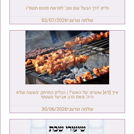
גליון 'דרך הבעל שם טוב' לפרשת פנחס תשפ"ו
שלמה שרעבי
02/07/2026
איך [לא] עושים 'על האש'? | הגליון המרתק 'מעשה שלא
היה' מאת הרב אביעד מעטוף
שלמה שרעבי
30/06/2026