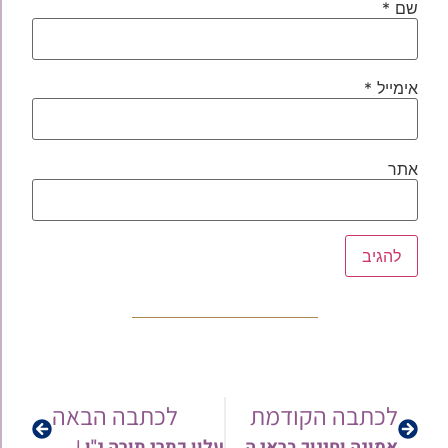
שם
*
אימייל
*
אתר
לכתבה הקודמת
לכתבה הבאה
אמונה וחינוך בראי הפרשה | פרשת בהעלותך תשפ"א | המחנך הרב מיכאל זכריהו
עלון כתרי תורה נ"ו | פרשת בהעלותך תשפ"א