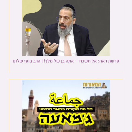
פרשת ראה: אל תשכח – אתה בן של מלך! | הרב בועז שלום