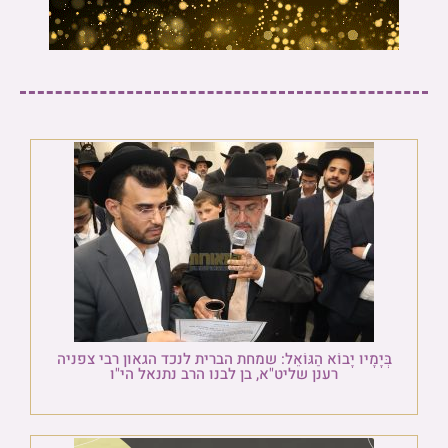
בְּיָמָיו יָבוֹא הַגּוֹאֵל: שמחת הברית לנכד הגאון רבי צפניה
רענן שליט"א, בן לבנו הרב נתנאל הי"ו