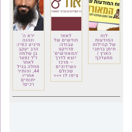
לוח
לאחר
ירא ה'
המודעות
חודשים של
ונהנה
של קהילות
עבודה:
מיגיע כפיו:
תימן ברחבי
פרויקט
הרב יעקב
הארץ |
'המאורשים'
בן שלמה
מתעדכן!
יוצא לדרך
ז"ל נפטר
– מרכז
לאחר
השידוכים
מחלה בגיל
שכולם
44, והותיר
ציפו לו >>>
אחריו
יתומים
רכים!