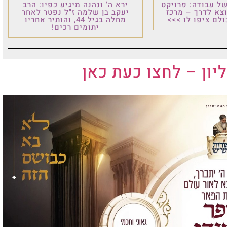
ל עבודה: פרויקט
ירא ה' ונהנה מיגיע כפיו: הרב
וצא לדרך – מרכז
יעקב בן שלמה ז"ל נפטר לאחר
לם ציפו לו >>>
מחלה בגיל 44, והותיר אחריו
יתומים רכים!
ליון – לחצו כעת כאן