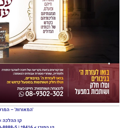
'המאורות' – המרכ
קו ההלכה >
קו התוכן >
8416* | 03-30-8888-5 | ארה"ב: 151-8613-0185