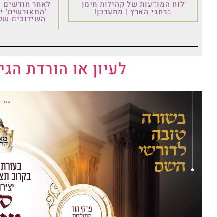
לוח המודעות של קהילות תימן
לאחר חודשים ש
ברחבי הארץ | מתעדכן!
'המאורשים' י
השידוכים שכו
לעיון או הורדת הגי