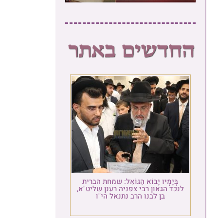
בְּיָמָיו יָבוֹא הַגּוֹאֵל: שמחת הברית
לנכד הגאון רבי צפניה רענן שליט"א,
בן לבנו הרב נתנאל הי"ו