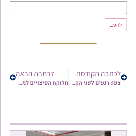
לכתבה הקודמת
לכתבה הבאה
צפו: רגעים לפני הקמת ממשלת השמאל? כל מה שלא סיפרו לכם על יוסי שריד ממייסדי התנועה
חלוקת הפיצויים למשפחות החטופים: מתווה ההסדר הכספי למשפחות עולי תימן, המזרח והבלקן | כל הפרטים