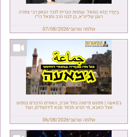
בְּיָמָיו יָבוֹא הַגּוֹאֵל: שמחת הברית לנכד הגאון רבי צפניה
רענן שליט"א, בן לבנו הרב נתנאל הי"ו
שלמה שרעבי
07/08/2026
גַ'מַאעַה | מפגש פיסגה בתל אביב, האחים הרבנים בנופש
אצל האבא, מי הגיע מכפר סבא לירושלים, ועוד
שלמה שרעבי
06/08/2026