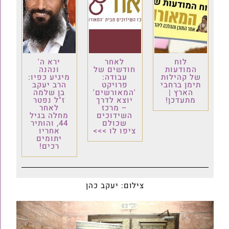
לוח
לאחר
ירא ה'
המודעות
חודשים של
ונהנה
של קהילות
עבודה:
מיגיע כפיו:
תימן ברחבי
פרויקט
הרב יעקב
הארץ |
'המאורשים'
בן שלמה
מתעדכן!
יוצא לדרך
ז"ל נפטר
– מרכז
לאחר
השידוכים
מחלה בגיל
שכולם
44, והותיר
ציפו לו >>>
אחריו
יתומים
רכים!
צילום: יעקב כהן