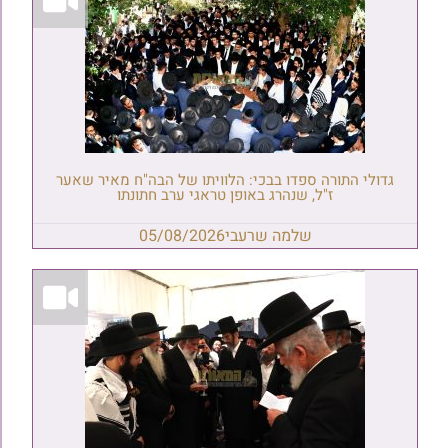
גדולי התורה ספדו בבכי: הלוויתו של הבה"ח מאיר שאער
ז"ל, שנהרג באופן טראגי ערב חתונתו
שלמה שרעבי
05/08/2026