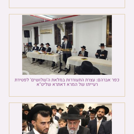
כפר אברהם: עצרת התעוררות במלאת ה'שלושים' לפטירת
רעייתו של המרא דאתרא שליט"א