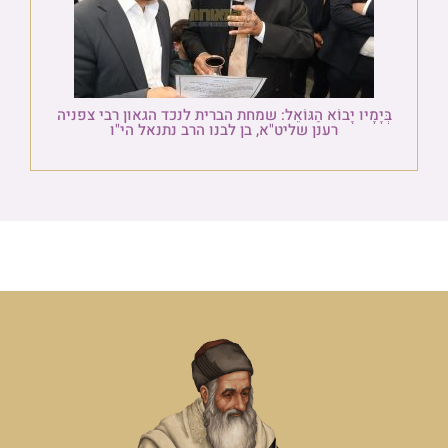
בְּיָמָיו יָבוֹא הַגּוֹאֵל: שמחת הברית לנכד הגאון רבי צפניה
רענן שליט"א, בן לבנו הרב נתנאל הי"ו