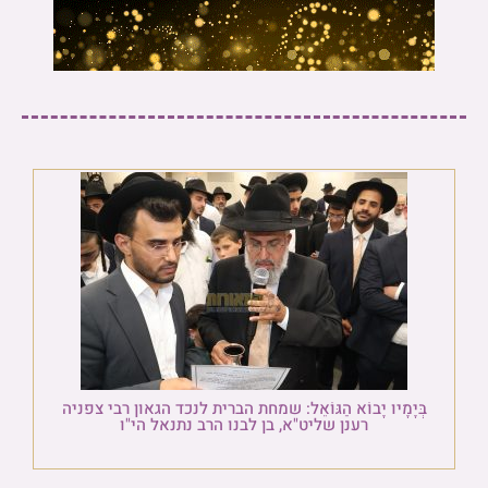
בְּיָמָיו יָבוֹא הַגּוֹאֵל: שמחת הברית לנכד הגאון רבי צפניה
רענן שליט"א, בן לבנו הרב נתנאל הי"ו