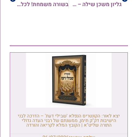
גליון משכן שילה – פרשת וארא ה'תש"פ
בשורה משמחת! לכל מנויי גליון השבת של יהדות תימן – 'גנזי מלכים'
יצא לאור: הקונטריס הנפלא 'שבילי דעת' – הדרכה לבני
הישיבות דק"ק תימן, ממשנתם של רבני העדה גדולי
התורה שליט"א | הקובץ המלא לקריאה והורדה