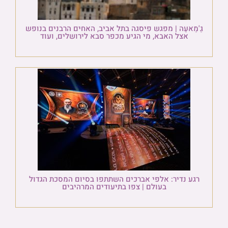
גַ'מַאעַה | מפגש פיסגה בתל אביב, האחים הרבנים בנופש
אצל האבא, מי הגיע מכפר סבא לירושלים, ועוד
רגע נדיר: אלפי אברכים השתתפו בסיום המסכת הגדול
בעולם | צפו בתיעודים המרהיבים