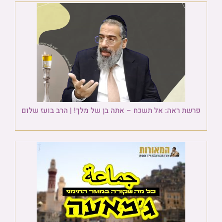
פרשת ראה: אל תשכח – אתה בן של מלך! | הרב בועז שלום