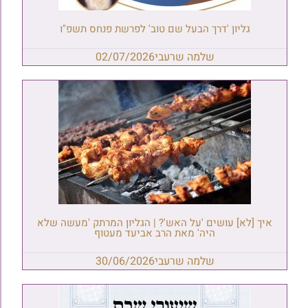
גליון 'דרך הבעל שם טוב' לפרשת פנחס תשפ"ו
שלמה שרעבי
02/07/2026
איך [לא] עושים 'על האש'? | הגליון המרתק 'מעשה שלא
היה' מאת הרב אביעד מעטוף
שלמה שרעבי
30/06/2026