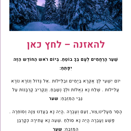
להאזנה – לחץ כאן
שַׁעַר הָרַחֲמִים לְעָם בְּךָ בוֹטֵחַ. בְּיוֹם רֹאש הַחוֹדֶש הַזֶּה
יִפָּתֵחַ:
יוֹם יִשְׁעִי לְךָ אֶקְרָא בַּיָּמִים וּבַלֵּילוֹת .אֵל גָּדוֹל וְנוֹרָא נוֹרָא
עֲלִילוֹת . שְׁלַח נָא גְאֻלּוֹת וּלְךָ נְשַׁבֵּחַ. וְנַקְרִיב קָרְבָּנוֹת עַל
גַּבֵּי הַמִּזְבֵּחַ:
שער
הָסֵר מֵעָלֵינוּ,צוּר, זַעַם וְעֶבְרָה .הֱיֵה נָא בַעֲדֵנוּ צִנָּה וְסוֹחֵרָה .
פֶּשַׁע וַעֲבֵרָה הֱיֵה נָא סוֹלֵחַ .שְׁעֵה נָא עֲתִירָה כְּקָרְבַּן
הַמִּזְבֵּחַ:
שער