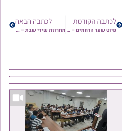
לכתבה הקודמת
לכתבה הבאה
פיוט שער הרחמים – מפי הגאון רבי אברהם אריה שליט"א
מחרוזת שירי שבת – דיואן עם החזן ר' אדיר ושדי | האזנה עריבה!