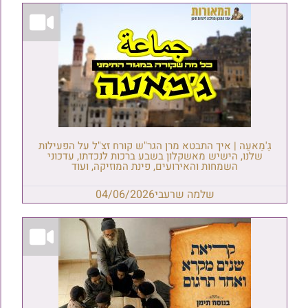
גַ'מַאעַה | איך התבטא מרן הגר"ש קורח זצ"ל על הפעילות
שלנו, הישיש מאשקלון בשבע ברכות לנכדתו, עדכוני
השמחות והאירועים, פינת המוזיקה, ועוד
שלמה שרעבי
04/06/2026