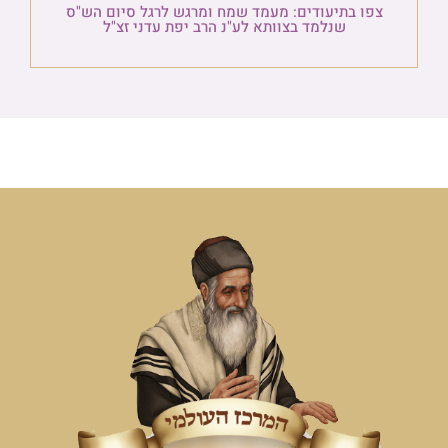
צפו בתיעודים: מעמד שמח ומרגש לרגל סיום הש"ס
שנלמד בצוותא לע"נ הרב יפת עדני זצ"ל