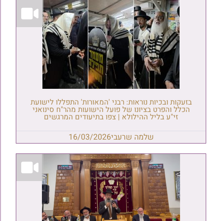
בזעקות ובכיות נוראות: רבני 'המאורות' התפללו לישועת
הכלל והפרט בציונו של פועל הישועות מהר"ח סינואני
זי"ע בליל ההילולא | צפו בתיעודים המרגשים
שלמה שרעבי
16/03/2026