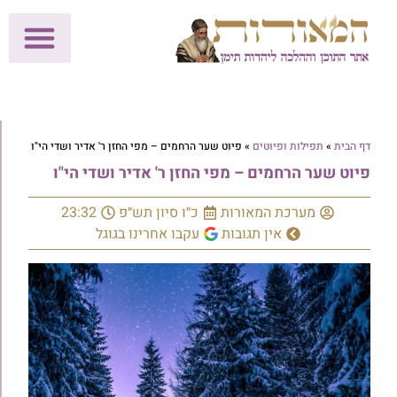
לתרומות >>
מכון הוצאה לאור
הפעילות שלנו
עלוני שבת
בית הוראה
חנות המאור
דף הבית
»
תפילות ופיוטים
»
פיוט שער הרחמים – מפי החזן ר' אדיר ושדי הי"ו
פיוט שער הרחמים – מפי החזן ר' אדיר ושדי הי"ו
מערכת המאורות
כ״ו סיון תש״פ
23:32
אין תגובות
עקבו אחרינו בגוגל