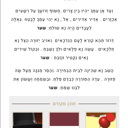
וְעַד אָן עַמְּךָ יִהְיוּ בֵין צָרִים .חֲשׂוֹף זְרוֹעֲךָ עַל רְשָׁעִים
אַכְזָרִים . אַדִּיר אַדִּירִים , אֵל , נָא יְהִי עַמְּךָ לָבֶטַח .גְּאֻלָּה
לַעֲבָדִים הֱיֵה נָא שׁוֹלֵחַ:
שער
דְּרוֹר תְּהֶא קוֹרֵא לָעָם הַנִּדְכָּאִים .וְאוֹיֵב יְזוּרֶה הַצֵּל נָא
חֵלְכָּאִים . עֲשֵׂה נָא פְלָאִים וּלְךָ נְשַׁבֵּחַ . וּבְקוֹל שִׁירִים
נָאִים נַקְטִיר וּנְזַבֵּחַ :
שער
הָשֵׁב נָא שְׁכִינָה לְבֵית הַבְּחִירָה .וְהָסֵר מְגִנָּה מֵעַל שֶׂה
פְזוּרָה . עֵדָה הַסּוֹרֵרָה כְּבֵדָם פַּלֵּחַ. וּבְשִׂמְחָה וְשָׂשׂוֹן אֶת
לִבֵּנוּ שַׂמֵּחַ:
שער
תוכן מקודם