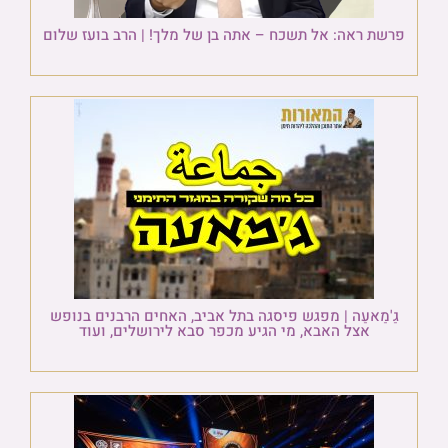
פרשת ראה: אל תשכח – אתה בן של מלך! | הרב בועז שלום
גַ'מַאעַה | מפגש פיסגה בתל אביב, האחים הרבנים בנופש
אצל האבא, מי הגיע מכפר סבא לירושלים, ועוד