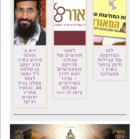
לוח
לאחר
ירא ה'
המודעות
חודשים של
ונהנה
של קהילות
עבודה:
מיגיע כפיו:
תימן ברחבי
פרויקט
הרב יעקב
הארץ |
'המאורשים'
בן שלמה
מתעדכן!
יוצא לדרך
ז"ל נפטר
– מרכז
לאחר
השידוכים
מחלה בגיל
שכולם
44, והותיר
ציפו לו >>>
אחריו
יתומים
רכים!