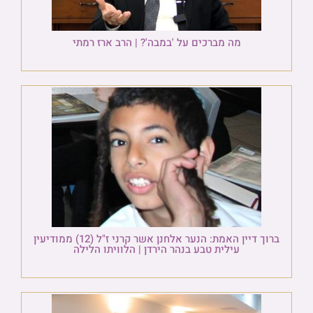
מה מברכים על 'במבה'? | הרב ארז רמתי
ברוך דיין האמת: הנער אלחנן אשר קרני ז"ל (12) ממודיעין
עילית טבע בנהר הירדן | הלוויתו הלילה