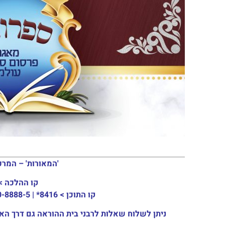
'המאורות' – המרכז העולמי ל
קו ההלכה >
03-915-3133
קו התוכן >
8416* | 03-30-8888-5 | ארה"ב: 151-8613-0185
ניתן לשלוח שאלות לרבני בית ההוראה גם דרך האתר או באמצעות המייל: ail.com