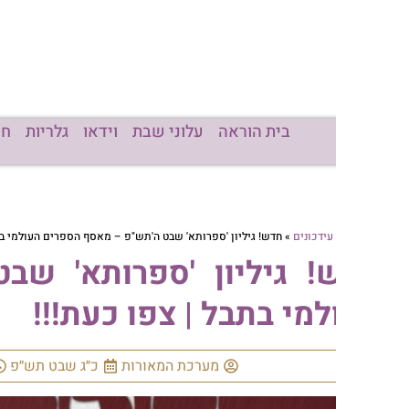
בית הוראה
עלוני שבת
וידאו
גלריות
חדשות
מכו
עידכונים
»
חדש! גיליון 'ספרותא' שבט ה'תש"פ – מאסף הספרים העולמי בתבל | צפו כעת!!!
! גיליון 'ספרותא' שבט ה'
מי בתבל | צפו כעת!!!
מערכת המאורות
כ״ג שבט תש״פ
09:04
א