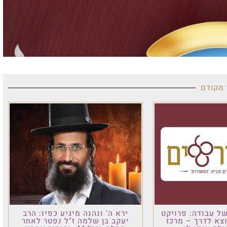
רויקט
ירא ה' ונהנה מיגיע כפיו: הרב
 מרכז
יעקב בן שלמה ז"ל נפטר לאחר