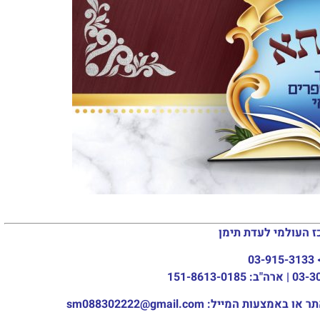
ג
ה
מי
עדת תימן
ר
ב
sm088302222@gm