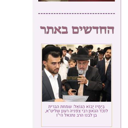
בְּיָמָיו יָבוֹא הַגּוֹאֵל: שמחת הברית
כד הגאון רבי צפניה רענן שליט"א,
בן לבנו הרב נתנאל הי"ו