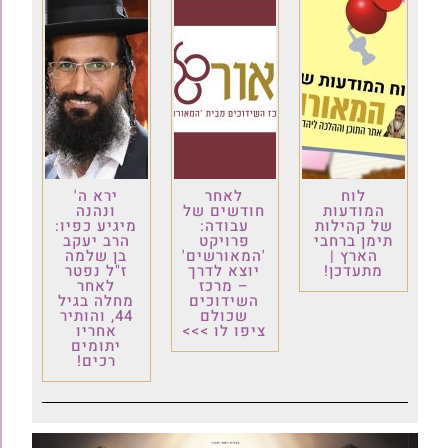
לוח
לאחר
ירא ה'
המודעות
חודשים של
ונהנה
של קהילות
עבודה:
מיגיע כפיו:
תימן ברחבי
פרויקט
הרב יעקב
הארץ |
'המאורשים'
בן שלמה
מתעדכן!
יוצא לדרך
ז"ל נפטר
– מרכז
לאחר
השידוכים
מחלה בגיל
שכולם
44, והותיר
ציפו לו >>>
אחריו
יתומים
רכים!