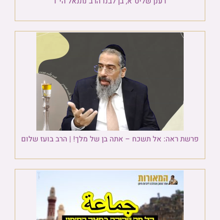
רענן שליט"א, בן לבנו הרב נתנאל הי"ו
פרשת ראה: אל תשכח – אתה בן של מלך! | הרב בועז שלום