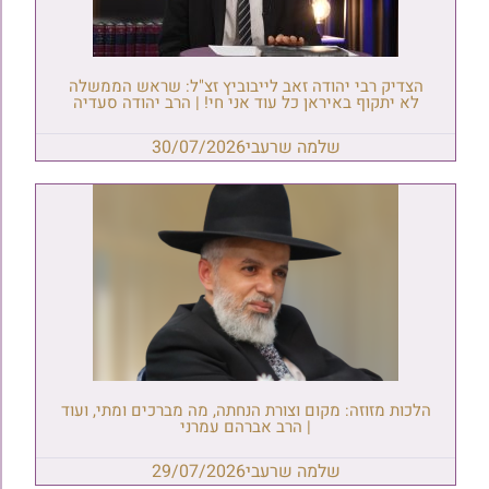
הצדיק רבי יהודה זאב לייבוביץ זצ"ל: שראש הממשלה
לא יתקוף באיראן כל עוד אני חי! | הרב יהודה סעדיה
שלמה שרעבי
30/07/2026
הלכות מזוזה: מקום וצורת הנחתה, מה מברכים ומתי, ועוד
| הרב אברהם עמרני
שלמה שרעבי
29/07/2026