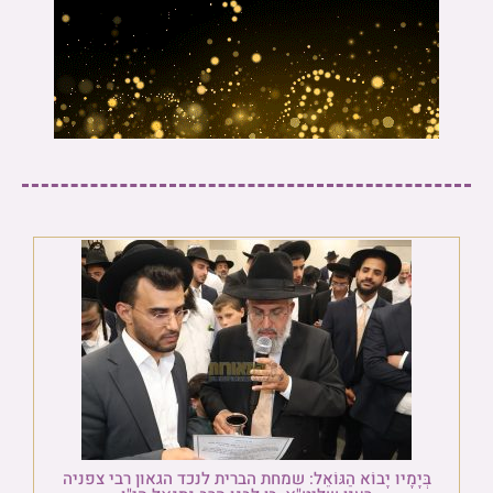
בְּיָמָיו יָבוֹא הַגּוֹאֵל: שמחת הברית לנכד הגאון רבי צפניה