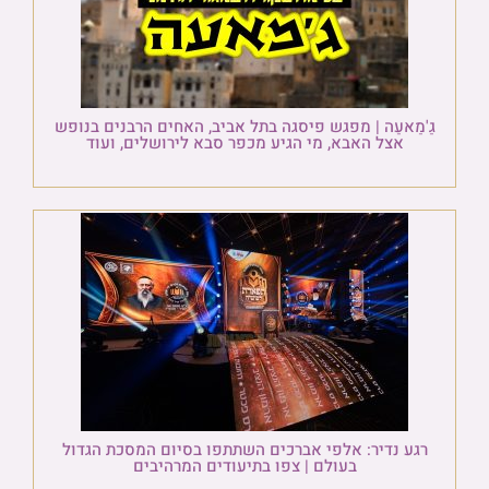
גַ'מַאעַה | מפגש פיסגה בתל אביב, האחים הרבנים בנופש
אצל האבא, מי הגיע מכפר סבא לירושלים, ועוד
רגע נדיר: אלפי אברכים השתתפו בסיום המסכת הגדול
בעולם | צפו בתיעודים המרהיבים