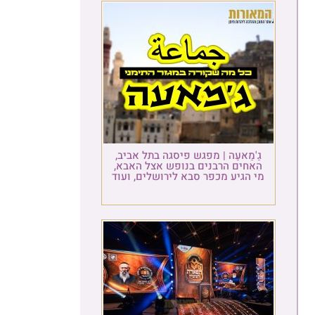
גַ'מַאעַה | מפגש פיסגה בתל אביב,
האחים הרבנים בנופש אצל האבא,
מי הגיע מכפר סבא לירושלים, ועוד