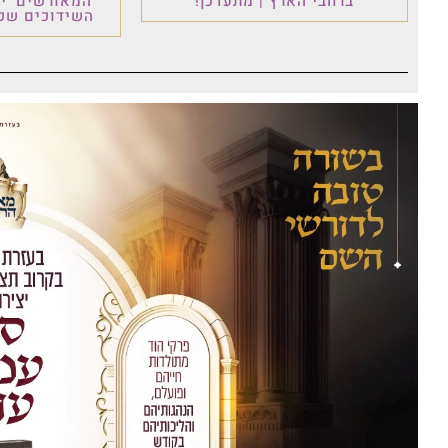
ברחבי הארץ | מתעדכן!
'המאורשים' י
השידוכים שכו