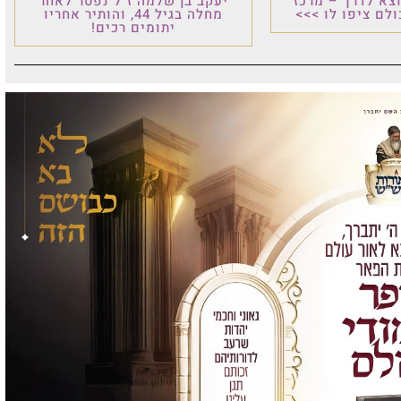
וצא לדרך – מרכז
יעקב בן שלמה ז"ל נפטר לאחר
לם ציפו לו >>>
מחלה בגיל 44, והותיר אחריו
יתומים רכים!