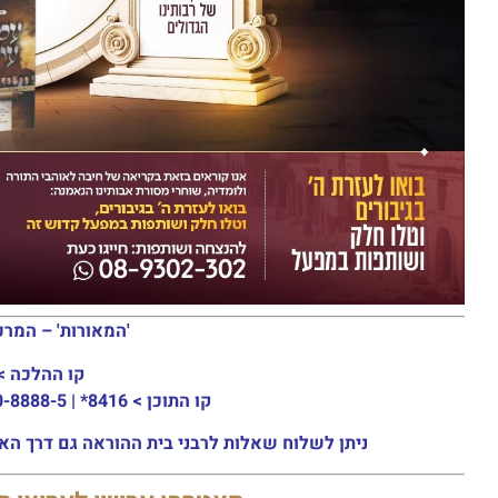
'המאורות' – המרכ
קו ההלכה >
קו התוכן >
8416* | 03-30-8888-5 | ארה"ב: 151-8613-0185
ניתן לשלוח שאלות לרבני בית ההוראה גם דרך האתר או באמצעות ה