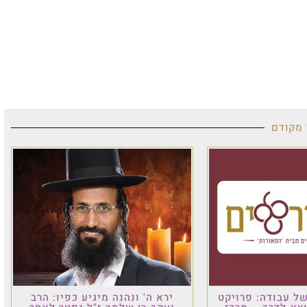
 מקודם
ל עבודה: פרויקט
ירא ה' ונהנה מיגיע כפיו: הרב