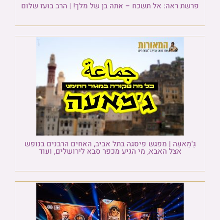
פרשת ראה: אל תשכח – אתה בן של מלך! | הרב בועז שלום
גַ'מַאעַה | מפגש פיסגה בתל אביב, האחים הרבנים בנופש
אצל האבא, מי הגיע מכפר סבא לירושלים, ועוד