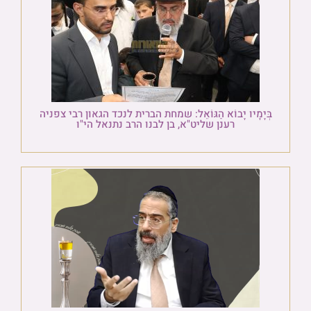
בְּיָמָיו יָבוֹא הַגּוֹאֵל: שמחת הברית לנכד הגאון רבי צפניה
רענן שליט"א, בן לבנו הרב נתנאל הי"ו