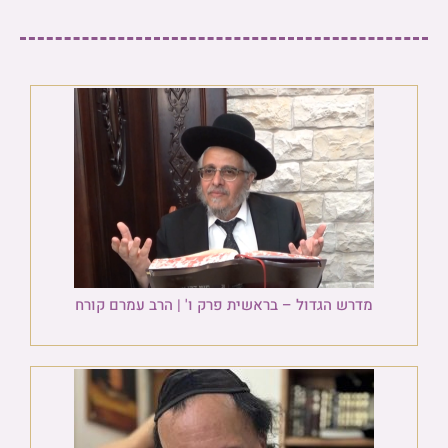
מדרש הגדול – בראשית פרק ו' | הרב עמרם קורח