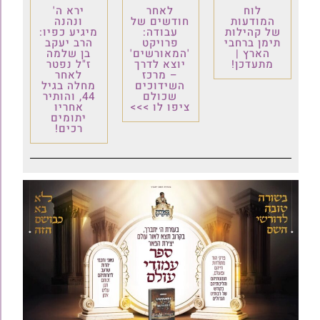
לוח
לאחר
ירא ה'
המודעות
חודשים של
ונהנה
של קהילות
עבודה:
מיגיע כפיו:
תימן ברחבי
פרויקט
הרב יעקב
הארץ |
'המאורשים'
בן שלמה
מתעדכן!
יוצא לדרך
ז"ל נפטר
– מרכז
לאחר
השידוכים
מחלה בגיל
שכולם
44, והותיר
ציפו לו >>>
אחריו
יתומים
רכים!