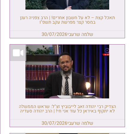
תאכל קצת – לא על חשבון אחרים! | הרב צפניה רענן
במסר קצר מפרשת עקב תשפ"ו
שלמה שרעבי
30/07/2026
הצדיק רבי יהודה זאב לייבוביץ זצ"ל: שראש הממשלה
לא יתקוף באיראן כל עוד אני חי! | הרב יהודה סעדיה
שלמה שרעבי
30/07/2026