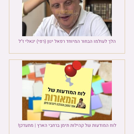
הלך לעולמו הבחור המיוחד רפאל ינון (רפי) יגאלי ז"ל
לוח המודעות של קהילות תימן ברחבי הארץ | מתעדכן!