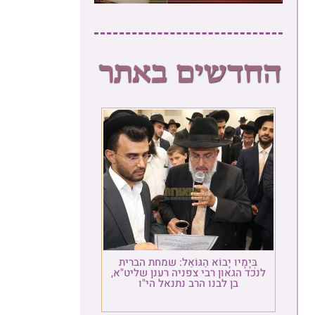
בְּיָמָיו יָבוֹא הַגּוֹאֵל: שמחת הברית
לנכד הגאון רבי צפניה רענן שליט"א,
בן לבנו הרב נתנאל הי"ו