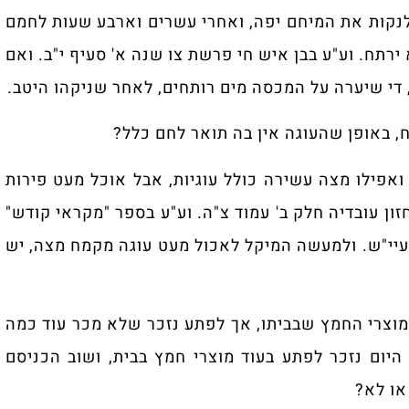
נקות את המיחם יפה, ואחרי עשרים וארבע שעות לחמם
רתח. וע"ע בבן איש חי פרשת צו שנה א' סעיף י"ב. ואם
די שיערה על המכסה מים רותחים, לאחר שניקהו היטב.
 באופן שהעוגה אין בה תואר לחם כלל?
אפילו מצה עשירה כולל עוגיות, אבל אוכל מעט פירות
חזון עובדיה חלק ב' עמוד צ"ה. וע"ע בספר "מקראי קודש"
עיי"ש. ולמעשה המיקל לאכול מעט עוגה מקמח מצה, יש
וצרי החמץ שבביתו, אך לפתע נזכר שלא מכר עוד כמה
יום נזכר לפתע בעוד מוצרי חמץ בבית, ושוב הכניסם
או לא?