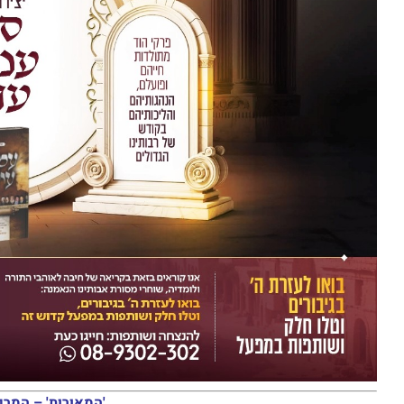
'המאורות' – המרכ