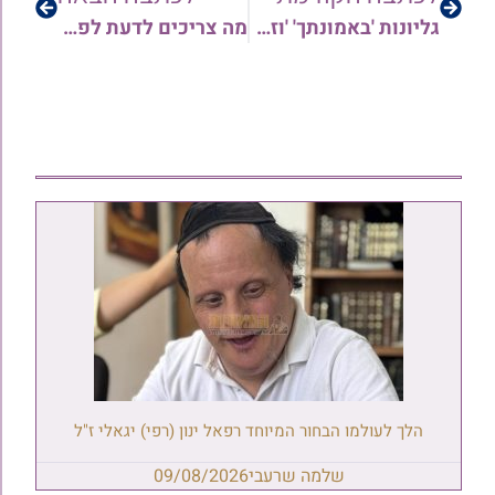
גליונות 'באמונתך' 'וזכני לגדל' לפרשת צו שבת הגדול ה'תש"פ – מאת הרב מיכאל זכריהו
מה צריכים לדעת לפני שעורכים קניות לפסח? מאת הגאון רבי ארז רמתי • צפו
הלך לעולמו הבחור המיוחד רפאל ינון (רפי) יגאלי ז"ל
שלמה שרעבי
09/08/2026