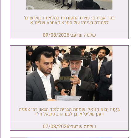
כפר אברהם: עצרת התעוררות במלאת ה'שלושים'
לפטירת רעייתו של המרא דאתרא שליט"א
שלמה שרעבי
09/08/2026
בְּיָמָיו יָבוֹא הַגּוֹאֵל: שמחת הברית לנכד הגאון רבי צפניה
רענן שליט"א, בן לבנו הרב נתנאל הי"ו
שלמה שרעבי
07/08/2026