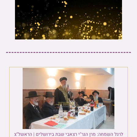
לרגל השמחה: מרן הגר"י רצאבי שבת בירושלים | הראשל"צ