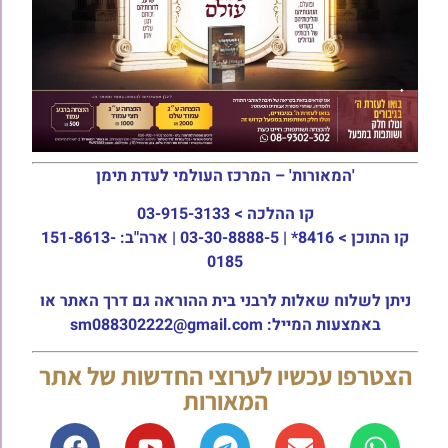
'המאורות' – המרכז העולמי לעדת תימן
קו ההלכה >
03-915-3133
קו התוכן >
8416* | 03-30-8888-5 | ארה"ב: 151-8613-
0185
ניתן לשלוח שאלות לרבני בית ההוראה גם דרך האתר או
באמצעות המייל: sm088302222@gmail.com
הצטרפו עכשיו לערוצי החדשות של אתר
המאורות