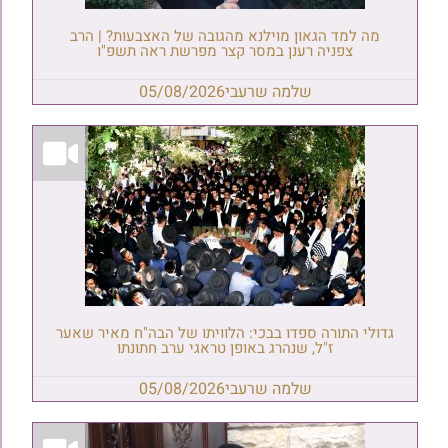
מה למד הגאון מוילנא מהגובה של האצבעות? | הרב
צפניה רענן במסר קצר מפרשת ראה תשפ"ו
שלמה שרעבי
05/08/2026
גדולי התורה ספדו בבכי: הלוויתו של הבה"ח מאיר שאער
ז"ל, שנהרג באופן טראגי ערב חתונתו
שלמה שרעבי
05/08/2026