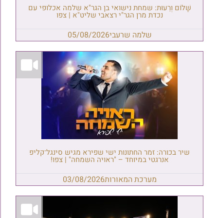
שָׁלוֹם וְרֵעוּת: שמחת נישואי בן הגר"א שלמה אכלופי עם
נכדת מרן הגר"י רצאבי שליט"א | צפו
שלמה שרעבי
05/08/2026
שיר בכורה: זמר החתונות ישי שפירא מגיש סינגל־קליפ
אנרגטי במיוחד – "ראויה השמחה" | צפו!
מערכת המאורות
03/08/2026