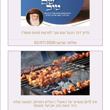
גליון 'דרך הבעל שם טוב' לפרשת פנחס תשפ"ו
שלמה שרעבי
02/07/2026
איך [לא] עושים 'על האש'? | הגליון המרתק 'מעשה שלא
היה' מאת הרב אביעד מעטוף