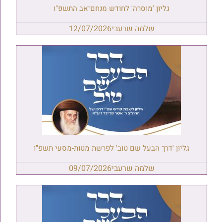
גליון 'מוסרה' לחודש מנחם־אב התשפ"ו
שלמה שרעבי
12/07/2026
גליון 'דרך הבעל שם טוב' לפרשת מטות-מסעי תשפ"ו
שלמה שרעבי
09/07/2026