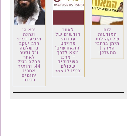
לוח
לאחר
ירא ה'
המודעות
חודשים של
ונהנה
של קהילות
עבודה:
מיגיע כפיו:
תימן ברחבי
פרויקט
הרב יעקב
הארץ |
'המאורשים'
בן שלמה
מתעדכן!
יוצא לדרך
ז"ל נפטר
– מרכז
לאחר
השידוכים
מחלה בגיל
שכולם
44, והותיר
ציפו לו >>>
אחריו
יתומים
רכים!