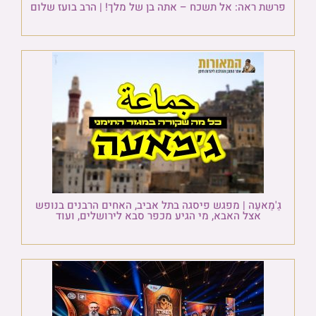
פרשת ראה: אל תשכח – אתה בן של מלך! | הרב בועז שלום
גַ'מַאעַה | מפגש פיסגה בתל אביב, האחים הרבנים בנופש
אצל האבא, מי הגיע מכפר סבא לירושלים, ועוד