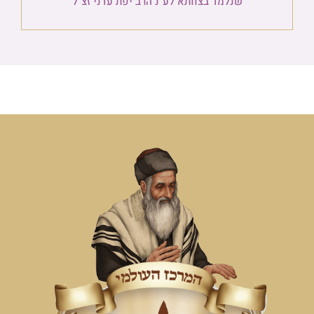
שנלמד בצוותא לע"נ הרב יפת עדני זצ"ל