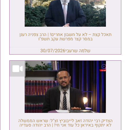
תאכל קצת – לא על חשבון אחרים! | הרב צפניה רענן
במסר קצר מפרשת עקב תשפ"ו
שלמה שרעבי
30/07/2026
הצדיק רבי יהודה זאב לייבוביץ זצ"ל: שראש הממשלה
לא יתקוף באיראן כל עוד אני חי! | הרב יהודה סעדיה