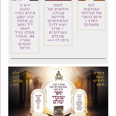
לוח
לאחר
ירא ה'
המודעות
חודשים של
ונהנה
של קהילות
עבודה:
מיגיע כפיו:
תימן ברחבי
פרויקט
הרב יעקב
הארץ |
'המאורשים'
בן שלמה
מתעדכן!
יוצא לדרך
ז"ל נפטר
– מרכז
לאחר
השידוכים
מחלה בגיל
שכולם
44, והותיר
ציפו לו >>>
אחריו
יתומים
רכים!