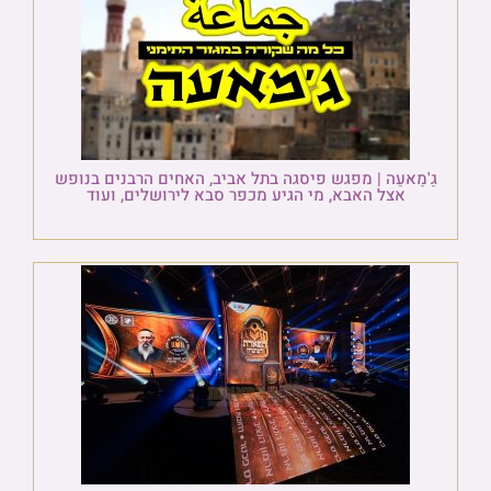
גַ'מַאעַה | מפגש פיסגה בתל אביב, האחים הרבנים בנופש
אצל האבא, מי הגיע מכפר סבא לירושלים, ועוד