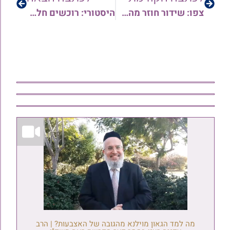
צפו: שידור חוזר מהמעמד הענק של טקס חלוקת המלגות 'חדש בקרבי' שע"י ארגון יוצאי תימן בראשות הרה"ג רבי מרדכי יצהרי שליט"א
היסטורי: רוכשים חלק במיזם הענק של כתיבת ספר התורה של עם ישראל להצלה מנגיף הקורונה הנורא • צפו
מה למד הגאון מוילנא מהגובה של האצבעות? | הרב