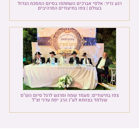
רגע נדיר: אלפי אברכים השתתפו בסיום המסכת הגדול
בעולם | צפו בתיעודים המרהיבים
צפו בתיעודים: מעמד שמח ומרגש לרגל סיום הש"ס
שנלמד בצוותא לע"נ הרב יפת עדני זצ"ל