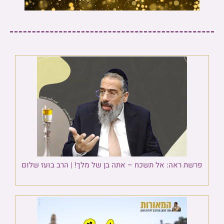
פרשת ראה: אל תשכח – אתה בן של מלך! | הרב בועז שלום