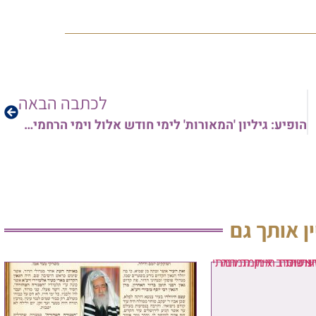
לכתבה הבאה
הופיע: גיליון 'המאורות' לימי חודש אלול וימי הרחמים הבעל"ט | והשבוע: גיליון עשיר גם בענייני פרוזבול
ין אותך גם