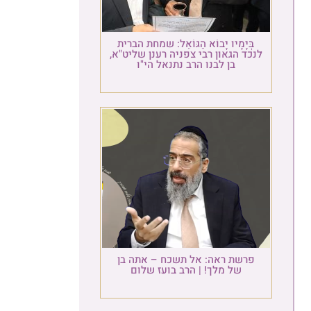
בְּיָמָיו יָבוֹא הַגּוֹאֵל: שמחת הברית
לנכד הגאון רבי צפניה רענן שליט"א,
בן לבנו הרב נתנאל הי"ו
פרשת ראה: אל תשכח – אתה בן
של מלך! | הרב בועז שלום