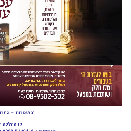
'המאורות' – המרכ
קו ההלכה >