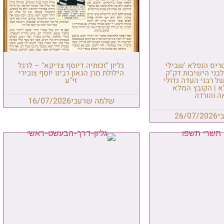
טריס הנפלא 'שבילי
גליון "זכותיה דיוסף צדיקא" – לרגל
בני הישיבות דק"ק
הילולת מרן הגאון רבינו יוסף צובירי
ל רבני העדה גדולי
זי"ע
א | הקובץ המלא
ה והורדה
שלמה שרעבי
16/07/2026
י
26/07/2026