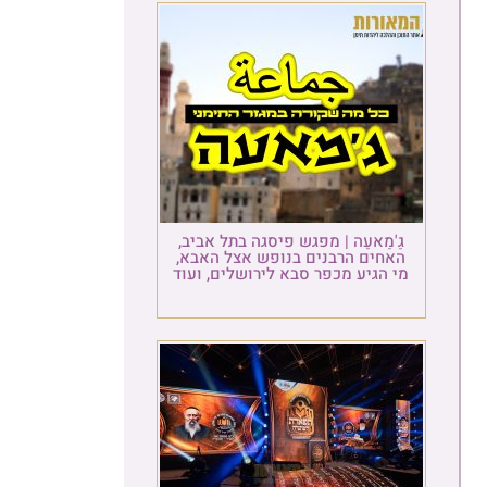
גַ'מַאעַה | מפגש פיסגה בתל אביב,
האחים הרבנים בנופש אצל האבא,
מי הגיע מכפר סבא לירושלים, ועוד