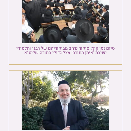
סיום זמן קיץ: סיקור נרחב מביקוריהם של רבני ותלמידי
ישיבת 'איתן התורה' אצל גדולי התורה שליט"א