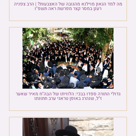
מה למד הגאון מוילנא מהגובה של האצבעות? | הרב צפניה
רענן במסר קצר מפרשת ראה תשפ"ו
גדולי התורה ספדו בבכי: הלוויתו של הבה"ח מאיר שאער
ז"ל, שנהרג באופן טראגי ערב חתונתו