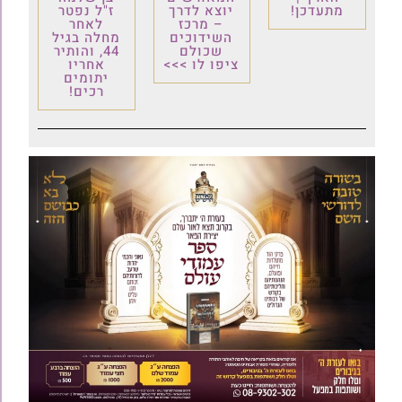
מתעדכן!
יוצא לדרך
ז"ל נפטר
– מרכז
לאחר
השידוכים
מחלה בגיל
שכולם
44, והותיר
ציפו לו >>>
אחריו
יתומים
רכים!