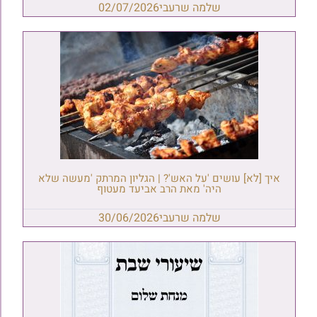
שלמה שרעבי
02/07/2026
איך [לא] עושים 'על האש'? | הגליון המרתק 'מעשה שלא
היה' מאת הרב אביעד מעטוף
שלמה שרעבי
30/06/2026