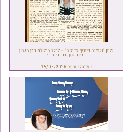
גליון "זכותיה דיוסף צדיקא" – לרגל הילולת מרן הגאון
רבינו יוסף צובירי זי"ע
שלמה שרעבי
16/07/2026