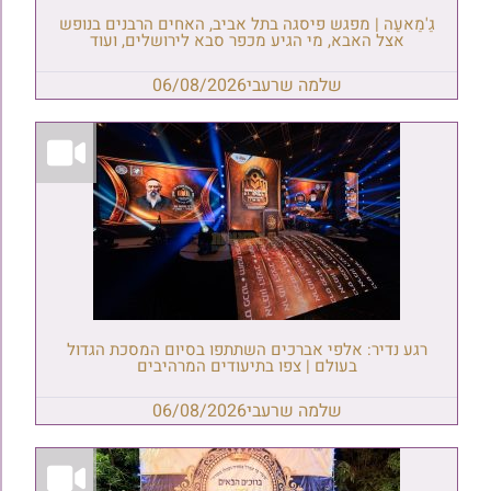
גַ'מַאעַה | מפגש פיסגה בתל אביב, האחים הרבנים בנופש
אצל האבא, מי הגיע מכפר סבא לירושלים, ועוד
שלמה שרעבי
06/08/2026
רגע נדיר: אלפי אברכים השתתפו בסיום המסכת הגדול
בעולם | צפו בתיעודים המרהיבים
שלמה שרעבי
06/08/2026