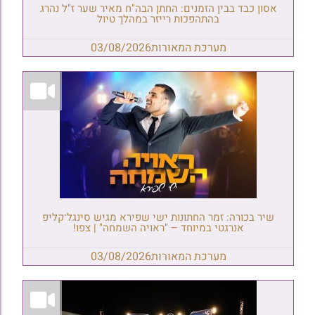
אסון כבד בבין הזמנים: החתן הבה"ח מאיר שער ז"ל נהרג
בהתהפכות רייזר במהלך טיול
מערכת המאורות
03/08/2026
שיר בכורה: זמר החתונות ישי שפירא מגיש סינגל־קליפ
אנרגטי במיוחד – "ראויה השמחה" | צפו!
מערכת המאורות
03/08/2026