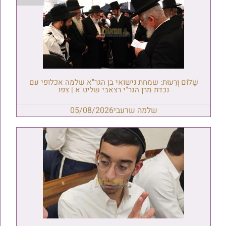
שָׁלוֹם וְרֵעוּת: שמחת נישואי בן הגר"א שלמה אכלופי עם
נכדת מרן הגר"י רצאבי שליט"א | צפו
שלמה שרעבי
05/08/2026