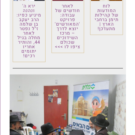
לוח
לאחר
ירא ה'
המודעות
חודשים של
ונהנה
של קהילות
עבודה:
מיגיע כפיו:
תימן ברחבי
פרויקט
הרב יעקב
הארץ |
'המאורשים'
בן שלמה
מתעדכן!
יוצא לדרך
ז"ל נפטר
– מרכז
לאחר
השידוכים
מחלה בגיל
שכולם
44, והותיר
ציפו לו >>>
אחריו
יתומים
רכים!