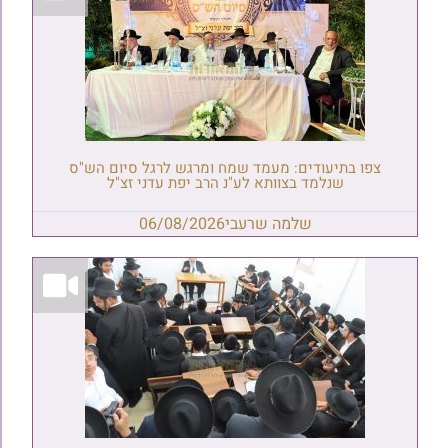
צפו בתיעודים: מעמד שמח ומרגש לרגל סיום הש"ס
שנלמד בצוותא לע"נ הרב יפת עדני זצ"ל
שלמה שרעבי
06/08/2026