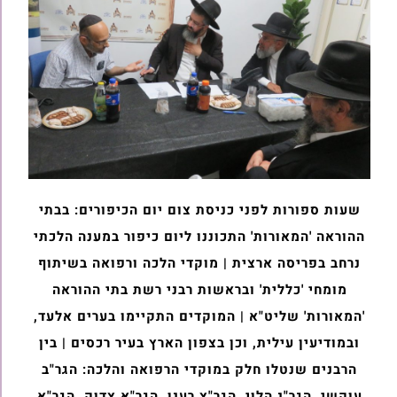
שעות ספורות לפני כניסת צום יום הכיפורים: בבתי
ההוראה 'המאורות' התכוננו ליום כיפור במענה הלכתי
נרחב בפריסה ארצית | מוקדי הלכה ורפואה בשיתוף
מומחי 'כללית' ובראשות רבני רשת בתי ההוראה
'המאורות' שליט"א | המוקדים התקיימו בערים אלעד,
ובמודיעין עילית, וכן בצפון הארץ בעיר רכסים | בין
הרבנים שנטלו חלק במוקדי הרפואה והלכה: הגר"ב
עוקשי, הגר"נ הלוי, הגר"צ רענן, הגר"א צדוק, הגר"א