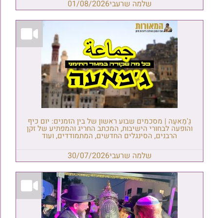
שלמה שרעבי
01/08/2026
גַ'מַאעַה | מסכמים שבוע ראשון של בין הזמנים: יום כיף
והופעה לבחורי הישיבות, המכתב החריג והמפתיע של זקן
הרבנים, הסינגלים החדשים, המתמודדים, ועוד
שלמה שרעבי
30/07/2026