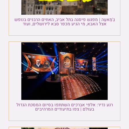
גַ'מַאעַה | מפגש פיסגה בתל אביב, האחים הרבנים בנופש
אצל האבא, מי הגיע מכפר סבא לירושלים, ועוד
רגע נדיר: אלפי אברכים השתתפו בסיום המסכת הגדול
בעולם | צפו בתיעודים המרהיבים