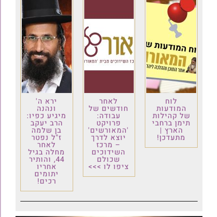
לוח
לאחר
ירא ה'
המודעות
חודשים של
ונהנה
של קהילות
עבודה:
מיגיע כפיו:
תימן ברחבי
פרויקט
הרב יעקב
הארץ |
'המאורשים'
בן שלמה
מתעדכן!
יוצא לדרך
ז"ל נפטר
– מרכז
לאחר
השידוכים
מחלה בגיל
שכולם
44, והותיר
ציפו לו >>>
אחריו
יתומים
רכים!