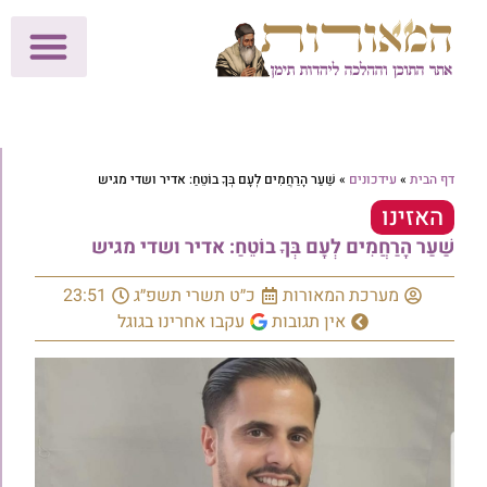
לתרומות >>
מכון הוצאה לאור
הפעילות שלנו
עלוני שבת
בית הוראה
חנות המאור
דף הבית
»
עידכונים
»
שַׁעַר הָרַחֲמִים לְעָם בְּךָ בוֹטֵחַ: אדיר ושדי מגיש
האזינו
שַׁעַר הָרַחֲמִים לְעָם בְּךָ בוֹטֵחַ: אדיר ושדי מגיש
מערכת המאורות
כ״ט תשרי תשפ״ג
23:51
אין תגובות
עקבו אחרינו בגוגל