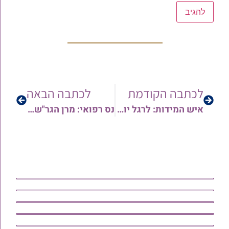
לכתבה הקודמת
לכתבה הבאה
איש המידות: לרגל יום ההילולא אמנים שרים "איש המידות" על מרן הרב שלמה קורח זצ"ל • לצפיה והורדה
נס רפואי: מרן הגר"ש בעדני שוחרר מבית החולים | תיעוד