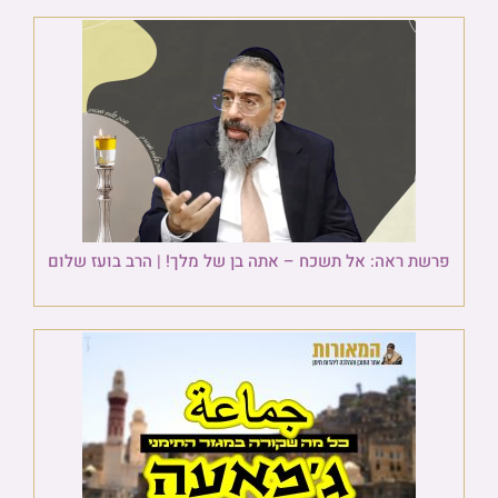
פרשת ראה: אל תשכח – אתה בן של מלך! | הרב בועז שלום