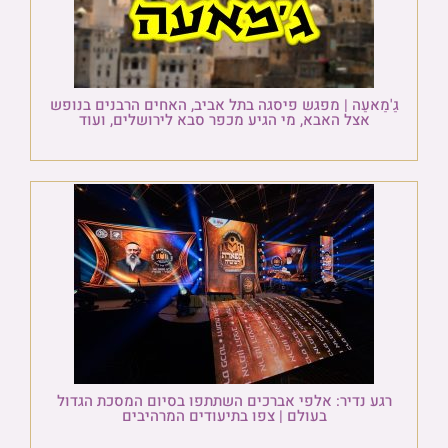
גַ'מַאעַה | מפגש פיסגה בתל אביב, האחים הרבנים בנופש
אצל האבא, מי הגיע מכפר סבא לירושלים, ועוד
רגע נדיר: אלפי אברכים השתתפו בסיום המסכת הגדול
בעולם | צפו בתיעודים המרהיבים