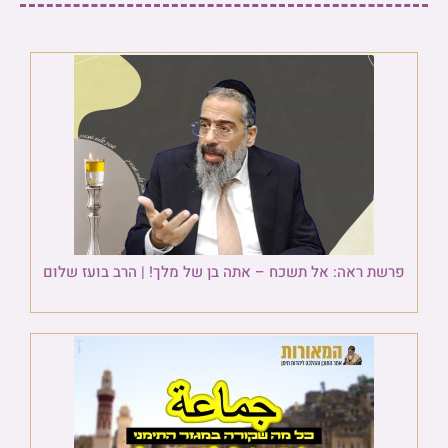
פרשת ראה: אל תשכח – אתה בן של מלך! | הרב בועז שלום