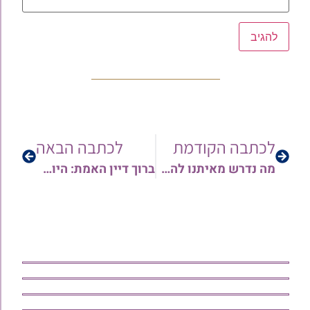
לכתבה הקודמת
לכתבה הבאה
מה נדרש מאיתנו להתחזק? דרשה מאלפת מאת ראש המוסדות הרה"ג הרב יהורם יפת שליט"א בענייני ספירת העומר ומגיפת הקורונה • צפו
ברוך דיין האמת: היום הלכה לעולמה האשה הצדקת מרת כדיה עמראני ע"ה ראש העין