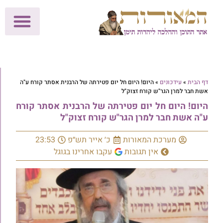
לתרומות >>
מכון הוצאה לאור
הפעילות שלנו
עלוני שבת
בית הוראה
חנות המאור
דף הבית
»
עידכונים
»
היום! היום חל יום פטירתה של הרבנית אסתר קורח ע"ה
אשת חבר למרן הגר"ש קורח זצוק"ל
היום! היום חל יום פטירתה של הרבנית אסתר קורח
ע"ה אשת חבר למרן הגר"ש קורח זצוק"ל
מערכת המאורות
כ׳ אייר תש״פ
23:53
אין תגובות
עקבו אחרינו בגוגל