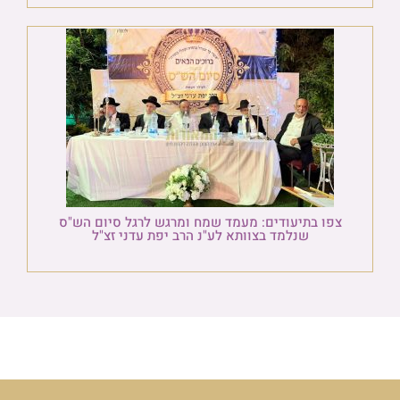
צפו בתיעודים: מעמד שמח ומרגש לרגל סיום הש"ס
שנלמד בצוותא לע"נ הרב יפת עדני זצ"ל