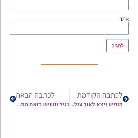
אתר
לכתבה הקודמת
לכתבה הבאה
הופיע ויצא לאור עולם הספר הנפלא שו"ת אורן של חכמים חלק שלישי מאת הגאון רבי אורן צדוק שליט"א
נגיל ונשיש בזאת התורה כי היא לנו עוז ואורה: ברגשי גיל ועוז הננו שמחים לבשר על פתיחת שערי בית מדרשינו המרכז לק"ק תימן 'קהל יעקב' רחוב אבטליון 20 בני ברק החל מהשבת פרשת במדבר