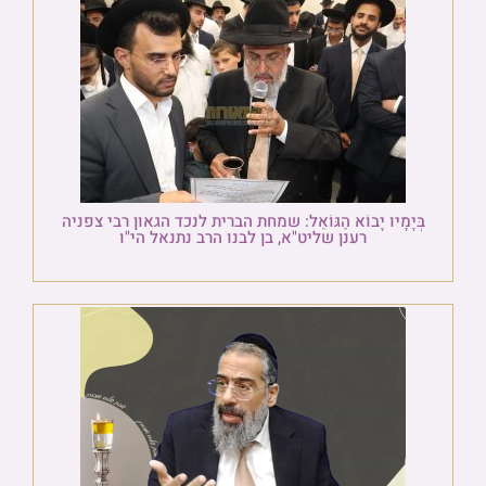
בְּיָמָיו יָבוֹא הַגּוֹאֵל: שמחת הברית לנכד הגאון רבי צפניה
רענן שליט"א, בן לבנו הרב נתנאל הי"ו