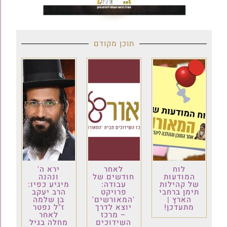
תוכן מקודם
לוח
לאחר
ירא ה'
המודעות
חודשים של
ונהנה
של קהילות
עבודה:
מיגיע כפיו:
תימן ברחבי
פרויקט
הרב יעקב
הארץ |
'המאורשים'
בן שלמה
מתעדכן!
יוצא לדרך
ז"ל נפטר
– מרכז
לאחר
השידוכים
מחלה בגיל