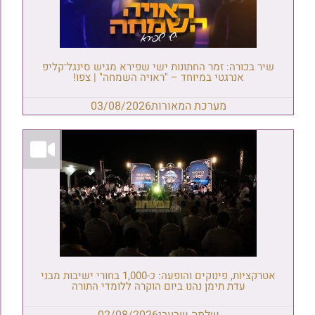
שיר בכורה: זמר החתונות ישי שפירא מגיש סינגל־קליפ
אנרגטי במיוחד – "ראויה השמחה" | צפו!
מערכת המאורות
03/08/2026
אטרקציות, פינוקים והופעה: כ-1,000 בחורי ישיבות מבני
עדת תימן נהנו ביום הוקרה ללומדי התורה