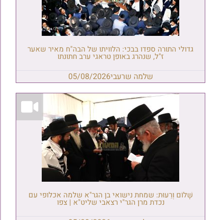
גדולי התורה ספדו בבכי: הלוויתו של הבה"ח מאיר שאער
ז"ל, שנהרג באופן טראגי ערב חתונתו
שלמה שרעבי
05/08/2026
שָׁלוֹם וְרֵעוּת: שמחת נישואי בן הגר"א שלמה אכלופי עם
נכדת מרן הגר"י רצאבי שליט"א | צפו