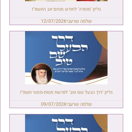
גליון 'מוסרה' לחודש מנחם־אב התשפ"ו
שלמה שרעבי
12/07/2026
גליון 'דרך הבעל שם טוב' לפרשת מטות-מסעי תשפ"ו
שלמה שרעבי
09/07/2026