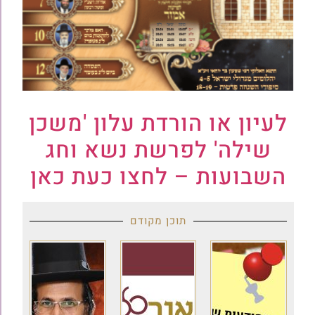
לעיון או הורדת עלון 'משכן
שילה' לפרשת נשא וחג
השבועות – לחצו כעת כאן
תוכן מקודם