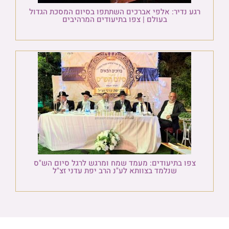
רגע נדיר: אלפי אברכים השתתפו בסיום המסכת הגדול
בעולם | צפו בתיעודים המרהיבים
צפו בתיעודים: מעמד שמח ומרגש לרגל סיום הש"ס
שנלמד בצוותא לע"נ הרב יפת עדני זצ"ל