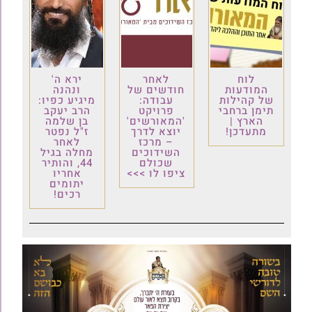
לוח
לאחר
ירא ה'
המודעות
חודשים של
ונהנה
של קהילות
עבודה:
מיגיע כפיו:
תימן ברחבי
פרויקט
הרב יעקב
הארץ |
'המאורשים'
בן שלמה
מתעדכן!
יוצא לדרך
ז"ל נפטר
– מרכז
לאחר
השידוכים
מחלה בגיל
שכולם
44, והותיר
ציפו לו >>>
אחריו
יתומים
רכים!