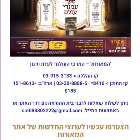
'המאורות' – המרכז העולמי לעדת תימן
קו ההלכה >
03-915-3133
קו התוכן >
8416* | 03-30-8888-5 | ארה"ב: 151-8613-
0185
ניתן לשלוח שאלות לרבני בית ההוראה גם דרך האתר או
באמצעות המייל: sm088302222@gmail.com
הצטרפו עכשיו לערוצי החדשות של אתר
המאורות