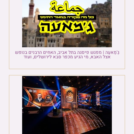
גַ'מַאעַה | מפגש פיסגה בתל אביב, האחים הרבנים בנופש
אצל האבא, מי הגיע מכפר סבא לירושלים, ועוד