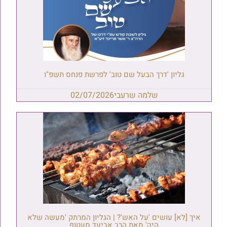
גליון 'דרך הבעל שם טוב' לפרשת פנחס תשפ"ו
שלמה שרעבי
02/07/2026
איך [לא] עושים 'על האש'? | הגליון המרתק 'מעשה שלא
היה' מאת הרב אביעד מעטוף