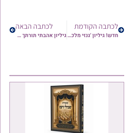
לכתבה הקודמת
לכתבה הבאה
חדש! גיליון 'גנזי מלכים' לפרשיות במדבר – נשא | גיליון חגיגי לרגל חג השבועות הבעל"ט | עובדות מיוחדות משולחנם של רבותינו לרגל קבלת התורה | שו"ת מרתק על התקופה ועוד
גיליון אהבתי תורתך מבית גליונות גנזי מלכים לרגל חג השבועות – מגזין תוכן מורחב בענייני מצות כתיבת ספר תורה ועוד