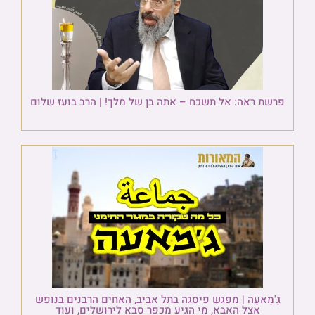
פרשת ראה: אל תשכח – אתה בן של מלך! | הרב בועז שלום
גַ'מַאעַה | מפגש פיסגה בתל אביב, האחים הרבנים בנופש
אצל האבא, מי הגיע מכפר סבא לירושלים, ועוד