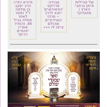
של קהילות
עבודה:
מיגיע כפיו:
תימן ברחבי
פרויקט
הרב יעקב
הארץ |
'המאורשים'
בן שלמה
מתעדכן!
יוצא לדרך
ז"ל נפטר
– מרכז
לאחר
השידוכים
מחלה בגיל
שכולם
44, והותיר
ציפו לו >>>
אחריו
יתומים
רכים!