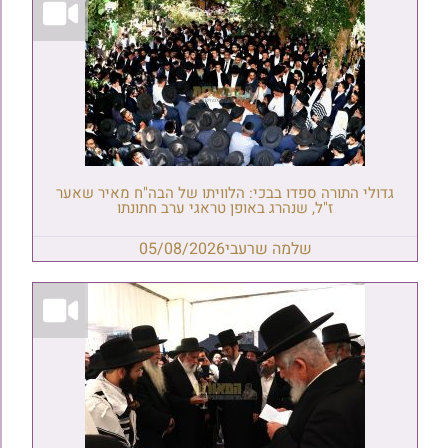
גדולי התורה ספדו בבכי: הלוויתו של הבה"ח מאיר שאער
ז"ל, שנהרג באופן טראגי ערב חתונתו
שלמה שרעבי
05/08/2026