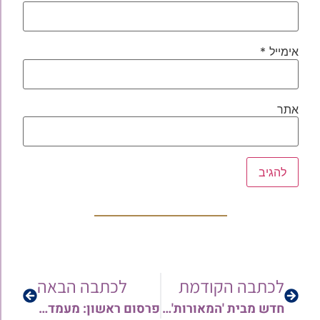
אימייל
*
אתר
לכתבה הקודמת
לכתבה הבאה
חדש מבית 'המאורות' – שדרוג מהדורות העדכונים – חדשות ועדכונים בארץ ובעולם בקהילות הקודש ||| היכונו!!! שלוחת 'מאזינים למאזינים' – במת המאזינים הגדולה ביותר בתבל
פרסום ראשון: מעמד תפילת מרנן ורבנן שליט"א לישועת עם ישראל מנגיף הקורונה בעקבות התפרצות מחודשת של נגיף הקורונה – הגל השני