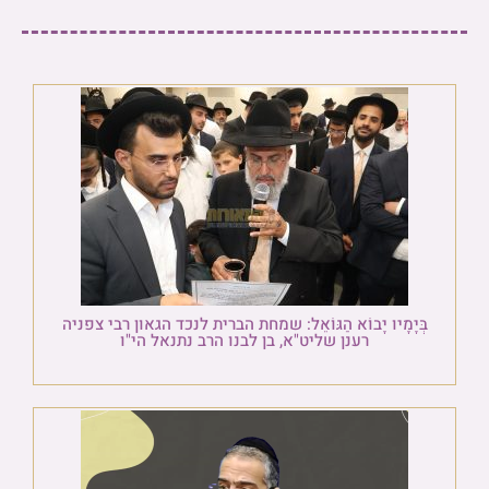
בְּיָמָיו יָבוֹא הַגּוֹאֵל: שמחת הברית לנכד הגאון רבי צפניה
רענן שליט"א, בן לבנו הרב נתנאל הי"ו