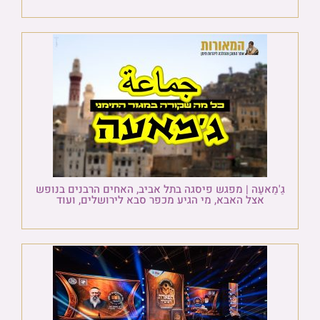
גַ'מַאעַה | מפגש פיסגה בתל אביב, האחים הרבנים בנופש
אצל האבא, מי הגיע מכפר סבא לירושלים, ועוד