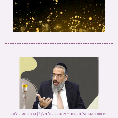
פרשת ראה: אל תשכח – אתה בן של מלך! | הרב בועז שלום