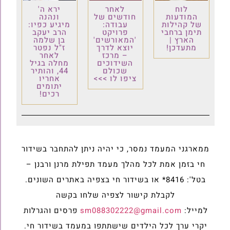
לוח
לאחר
ירא ה'
המודעות
חודשים של
ונהנה
של קהילות
עבודה:
מיגיע כפיו:
תימן ברחבי
פרויקט
הרב יעקב
הארץ |
'המאורשים'
בן שלמה
מתעדכן!
יוצא לדרך
ז"ל נפטר
– מרכז
לאחר
השידוכים
מחלה בגיל
שכולם
44, והותיר
ציפו לו >>>
אחריו
יתומים
רכים!
ממארגני המעמד נמסר, כי יהיה ניתן להתחבר בשידור
חי בזמן אמת לכל מהלך מעמד תפילת מרנן ורבנן –
בטל': 8416* או בשידור חי בצפיה באתרים השונים.
לקבלת קישור לצפיה שלחו בקשה
למייל:
sm088302222@gmail.com
פרסים והגרלות
יקרי ערך לכל הילדים שישתתפו במעמד בשידור חי.