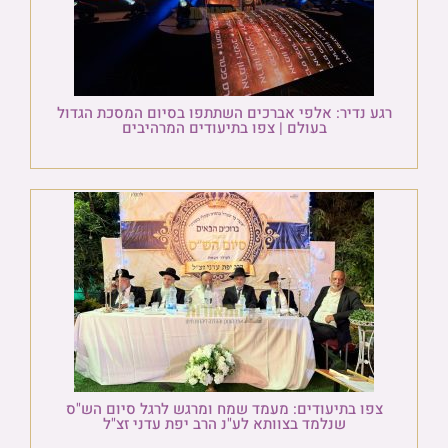
רגע נדיר: אלפי אברכים השתתפו בסיום המסכת הגדול
בעולם | צפו בתיעודים המרהיבים
צפו בתיעודים: מעמד שמח ומרגש לרגל סיום הש"ס
שנלמד בצוותא לע"נ הרב יפת עדני זצ"ל