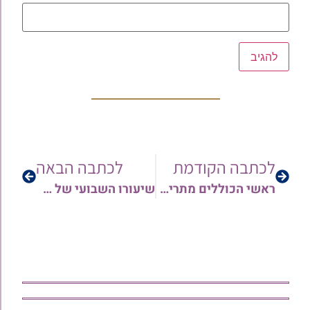
לכתבה הקודמת
לכתבה הבאה
ראשי הכוללים מתריעים: "מוסדות התורה עומדים בפני קריסה" | ראיון מרתק עם ראש המוסדות הרב יהורם יפת שליט"א בערוץ הידברות – צפו
שיעורו השבועי של מרן הגאון הרב פנחס קורח שליט"א בהלכה ואגדה יועבר בשידור חי בקו המאורות – הקו העולמי ליהדות תימן