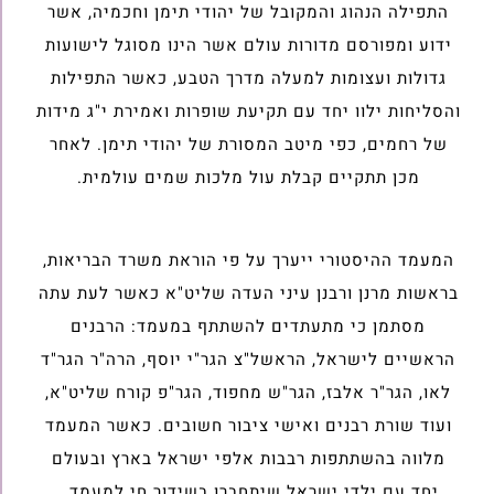
התפילה הנהוג והמקובל של יהודי תימן וחכמיה, אשר
ידוע ומפורסם מדורות עולם אשר הינו מסוגל לישועות
גדולות ועצומות למעלה מדרך הטבע, כאשר התפילות
והסליחות ילוו יחד עם תקיעת שופרות ואמירת י"ג מידות
של רחמים, כפי מיטב המסורת של יהודי תימן. לאחר
מכן תתקיים קבלת עול מלכות שמים עולמית.
המעמד ההיסטורי ייערך על פי הוראת משרד הבריאות,
בראשות מרנן ורבנן עיני העדה שליט"א כאשר לעת עתה
מסתמן כי מתעתדים להשתתף במעמד: הרבנים
הראשיים לישראל, הראשל"צ הגר"י יוסף, הרה"ר הגר"ד
לאו, הגר"ר אלבז, הגר"ש מחפוד, הגר"פ קורח שליט"א,
ועוד שורת רבנים ואישי ציבור חשובים. כאשר המעמד
מלווה בהשתתפות רבבות אלפי ישראל בארץ ובעולם
יחד עם ילדי ישראל שיתחברו בשידור חי למעמד.