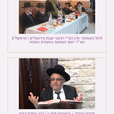
לרגל השמחה: מרן הגר"י רצאבי שבת בירושלים | הראשל"צ
הגר"ד יוסף השתתף בסעודת המצוה
מדרש הגדול – בראשית פרק ו' | הרב עמרם קורח