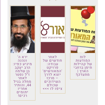
לוח
לאחר
ירא ה'
המודעות
חודשים של
ונהנה
של קהילות
עבודה:
מיגיע כפיו:
תימן ברחבי
פרויקט
הרב יעקב
הארץ |
'המאורשים'
בן שלמה
מתעדכן!
יוצא לדרך
ז"ל נפטר
– מרכז
לאחר
השידוכים
מחלה בגיל
שכולם
44, והותיר
ציפו לו >>>
אחריו
יתומים
רכים!