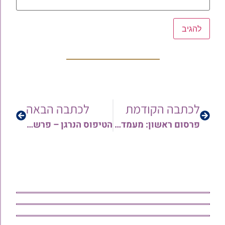
לכתבה הקודמת
לכתבה הבאה
פרסום ראשון: מעמד תפילת מרנן ורבנן שליט"א לישועת עם ישראל מנגיף הקורונה בעקבות התפרצות מחודשת של נגיף הקורונה – הגל השני
הטיפוס הנרגן – פרשת שלח עם הרב בועז שלום שליט"א • צפו