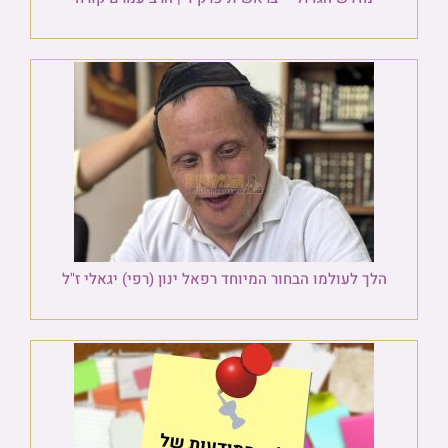
הלך לעולמו הבחור המיוחד רפאל ינון (רפי) יגאלי ז"ל