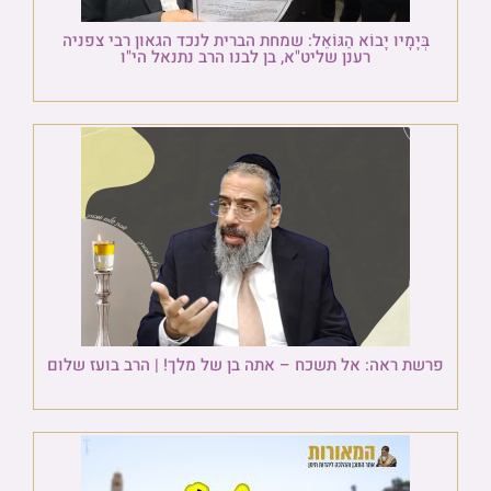
בְּיָמָיו יָבוֹא הַגּוֹאֵל: שמחת הברית לנכד הגאון רבי צפניה
רענן שליט"א, בן לבנו הרב נתנאל הי"ו
פרשת ראה: אל תשכח – אתה בן של מלך! | הרב בועז שלום