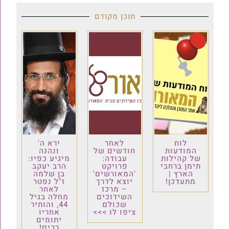
תוכן מקודם
לוח
לאחר
ירא ה'
המודעות
חודשים של
ונהנה
של קהילות
עבודה:
מיגיע כפיו:
תימן ברחבי
פרויקט
הרב יעקב
הארץ |
'המאורשים'
בן שלמה
מתעדכן!
יוצא לדרך
ז"ל נפטר
– מרכז
לאחר
השידוכים
מחלה בגיל
שכולם
44, והותיר
ציפו לו >>>
אחריו
יתומים
רכים!