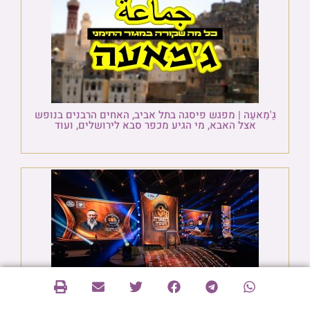
גַ'מַאעַה | מפגש פיסגה בתל אביב, האחים הרבנים בנופש
אצל האבא, מי הגיע מכפר סבא לירושלים, ועוד