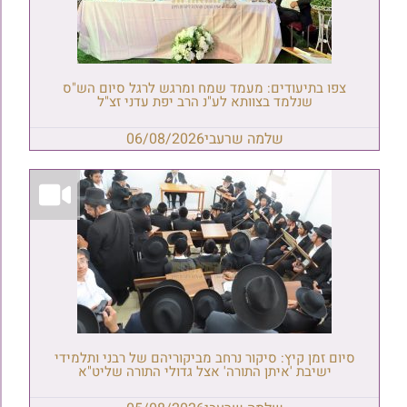
צפו בתיעודים: מעמד שמח ומרגש לרגל סיום הש"ס
שנלמד בצוותא לע"נ הרב יפת עדני זצ"ל
שלמה שרעבי
06/08/2026
סיום זמן קיץ: סיקור נרחב מביקוריהם של רבני ותלמידי
ישיבת 'איתן התורה' אצל גדולי התורה שליט"א