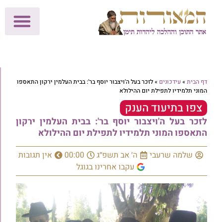
לתרומות >>
מכון הוצאה לאור
הפעילות שלנו
עלוני שבת
בית הוראה
חנות המאור
דף הבית
»
עידכונים
»
לזכר בעל ה'ויצבור יוסף בר': בבית העלמין ירקון התאספו
המוני תלמידיו לתפילת יום ההילולא
צפו בתיעוד הענק
לזכר בעל ה'ויצבור יוסף בר': בבית העלמין ירקון
התאספו המוני תלמידיו לתפילת יום ההילולא
שלמה שרעבי
ה׳ אב תשפ״ג
00:00
אין תגובות
עקבו אחרינו בגוגל