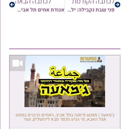
לכתבה הקודמת
לכתבה הבאה
פני שבת נקבילה: ילדי מודיעין עילית בכנס חיזוק במסגרת פרויקט 'פני שבת'￼
אגודת אחים תל אביב: מורי יוסף צובירי זצ"ל ועוד באמירת הקינות משנת תשמ"ו | תיעוד נוסטלגי
גַ'מַאעַה | מפגש פיסגה בתל אביב, האחים הרבנים בנופש
אצל האבא, מי הגיע מכפר סבא לירושלים, ועוד