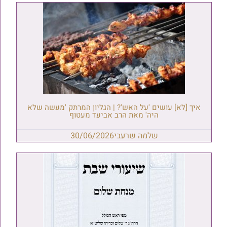
איך [לא] עושים 'על האש'? | הגליון המרתק 'מעשה שלא
היה' מאת הרב אביעד מעטוף
שלמה שרעבי
30/06/2026