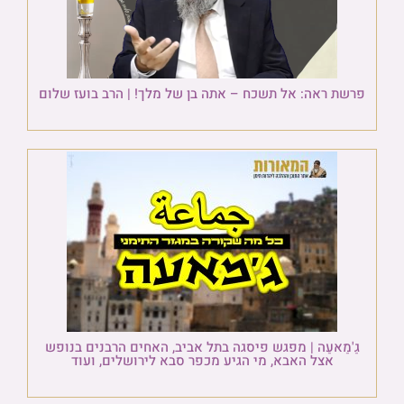
פרשת ראה: אל תשכח – אתה בן של מלך! | הרב בועז שלום
גַ'מַאעַה | מפגש פיסגה בתל אביב, האחים הרבנים בנופש
אצל האבא, מי הגיע מכפר סבא לירושלים, ועוד