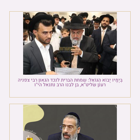
בְּיָמָיו יָבוֹא הַגּוֹאֵל: שמחת הברית לנכד הגאון רבי צפניה
רענן שליט"א, בן לבנו הרב נתנאל הי"ו