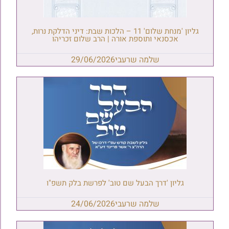
גליון 'מנחת שלום' 11 – הלכות שבת: דיני הדלקת נרות,
אכסנאי ותוספת אורה | הרב שלום זכריהו
שלמה שרעבי
29/06/2026
גליון 'דרך הבעל שם טוב' לפרשת בלק תשפ"ו
שלמה שרעבי
24/06/2026