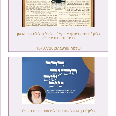
גליון "זכותיה דיוסף צדיקא" – לרגל הילולת מרן הגאון
רבינו יוסף צובירי זי"ע
שלמה שרעבי
16/07/2026
גליון 'דרך הבעל שם טוב' לפרשת דברים תשפ"ו