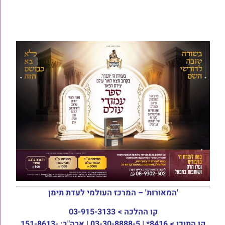
'המאורות' – המרכז העולמי לעדת תימן
קו ההלכה >
03-915-3133
קו התוכן >
8416* | 03-30-8888-5 | ארה"ב: 151-8613-