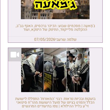
גַ'מַאעַה | מסכמים שבוע: הכיכר ברכסים, האגף בב"ב,
ההקלטה מלייקווד, התינוק של הינוקא, ועוד
שלמה שרעבי
07/05/2026
בזעקות ובכיות נוראות: רבני 'המאורות' התפללו לישועת
הכלל והפרט בציונו של פועל הישועות מהר"ח סינואני
זי"ע בליל ההילולא | צפו בתיעודים המרגשים