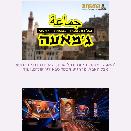
גַ'מַאעַה | מפגש פיסגה בתל אביב, האחים הרבנים בנופש
אצל האבא, מי הגיע מכפר סבא לירושלים, ועוד