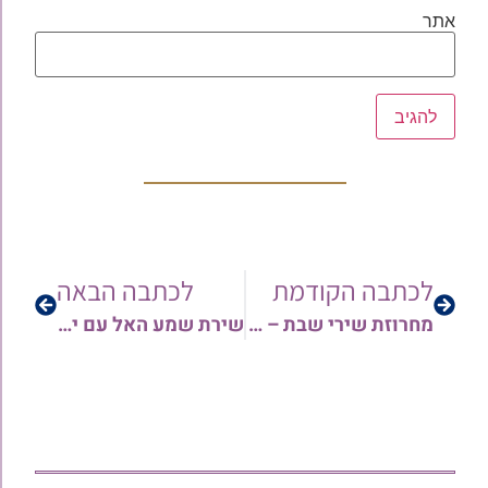
אתר
לכתבה הקודמת
לכתבה הבאה
מחרוזת שירי שבת – דיואן עם החזן ר' אדיר ושדי | האזנה עריבה!
שירת שמע האל עם ילדי תימן – צפו