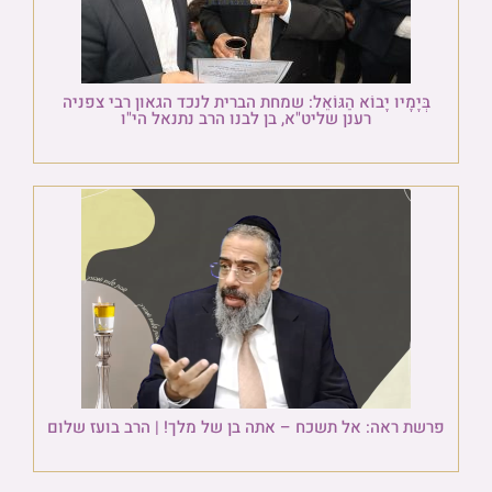
בְּיָמָיו יָבוֹא הַגּוֹאֵל: שמחת הברית לנכד הגאון רבי צפניה
רענן שליט"א, בן לבנו הרב נתנאל הי"ו
פרשת ראה: אל תשכח – אתה בן של מלך! | הרב בועז שלום