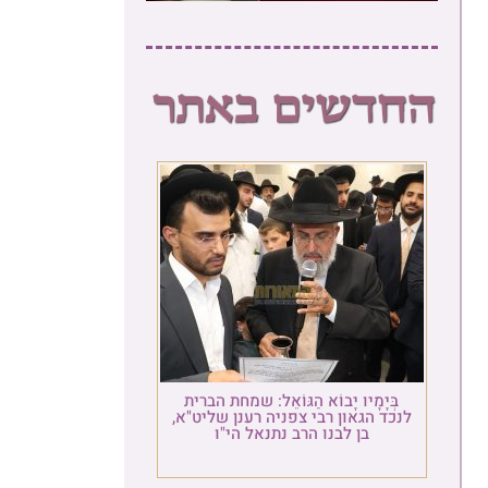
בְּיָמָיו יָבוֹא הַגּוֹאֵל: שמחת הברית
לנכד הגאון רבי צפניה רענן שליט"א,
בן לבנו הרב נתנאל הי"ו