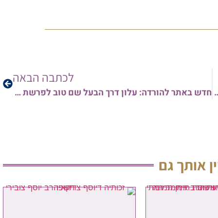
לכתבה הבאה
ן שילה לפרשת בלק תש"פ | קריאה נעימה
חדש באתר להורדה: עלון דרך הבעל שם טוב לפרשת בלק ה'תש"פ – מאת הרב שי עטרי שליט"א
ין אותך גם