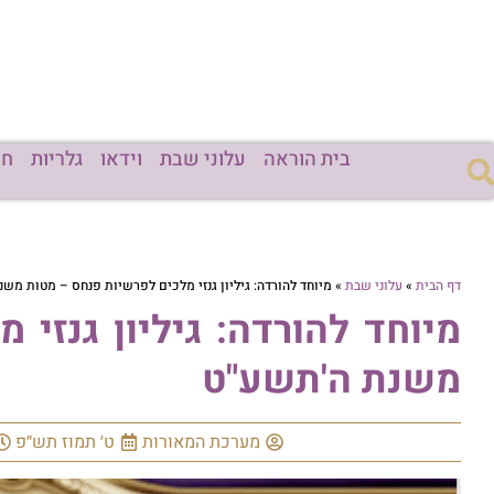
בית הוראה
עלוני שבת
וידאו
גלריות
חד
דף הבית
»
עלוני שבת
»
מיוחד להורדה: גיליון גנזי מלכים לפרשיות פנחס – מטות מש
מיוחד להורדה: גיליון גנזי
משנת ה'תשע"ט
מערכת המאורות
ט׳ תמוז תש״פ