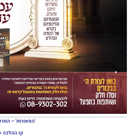
'המאורות' – המרכ
קו ההלכה >