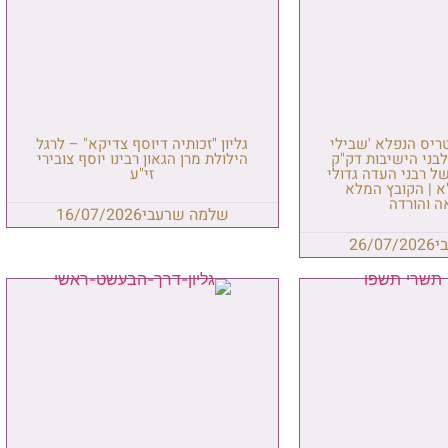
טריס הנפלא 'שבילי
גליון "זכותיה דיוסף צדיקא" – לרגל
בני הישיבות דק"ק
הילולת מרן הגאון רבינו יוסף צובירי
ל רבני העדה גדולי
זי"ע
א | הקובץ המלא
ה והורדה
שלמה שרעבי
16/07/2026
י
26/07/2026