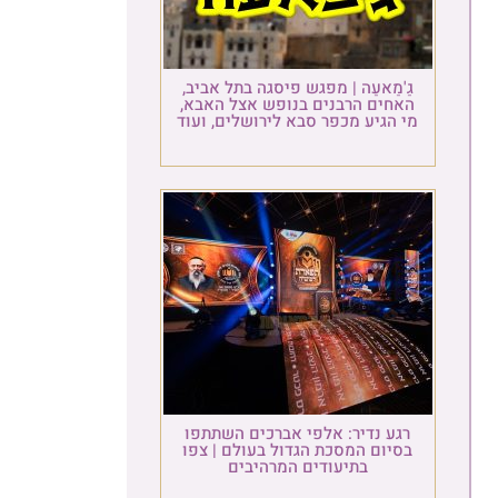
גַ'מַאעַה | מפגש פיסגה בתל אביב,
האחים הרבנים בנופש אצל האבא,
מי הגיע מכפר סבא לירושלים, ועוד
רגע נדיר: אלפי אברכים השתתפו
בסיום המסכת הגדול בעולם | צפו
בתיעודים המרהיבים