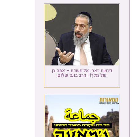
פרשת ראה: אל תשכח – אתה בן
של מלך! | הרב בועז שלום