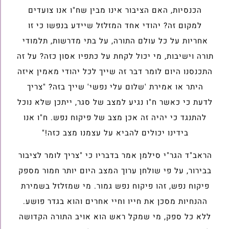
הכנסיות, האם הציבור אינו מבין שח"ו אנו צועדים
למקום זה? יהודי אחד המזלזל שיידע בנפשו כי זו
אחריות על כל עולם התורה, על בתי מדרשות, תלמודי
תורה וישיבות, מי יכול לקחת על כתפיו אסון כזה? על זה
התכנסנו היום לומר דבר זה שייך לכל יהודי מאמין איזה
היתר או אמירת 'שלום עלי נפשי' שייך בזה? "צריך
לדעת כי כאשר ח"ו נגיע למצב של סגר, ייתכן שלא נוכל
להתנגד כי יהיה זה אכן מצב של פיקוח נפש. ח"ו אנו
בידינו יכולים להביא על עצמנו מצב כזה!"
הראב"ד הגר"י סילמן אמר בדבריו כי "צריך לומר לציבור
בבירור, על פי שולחן ערוך המצב היום יותר חמור מספק
פיקוח נפש, זהו פיקוח נפש גמור. מי שמזלזל בשמירת
ההנחיות מסכן את חייו וחיי אחרים והוא בגדר פושע.
ללא כל ספק, מי שמקל ראש הוא אויב התורה הקדושה