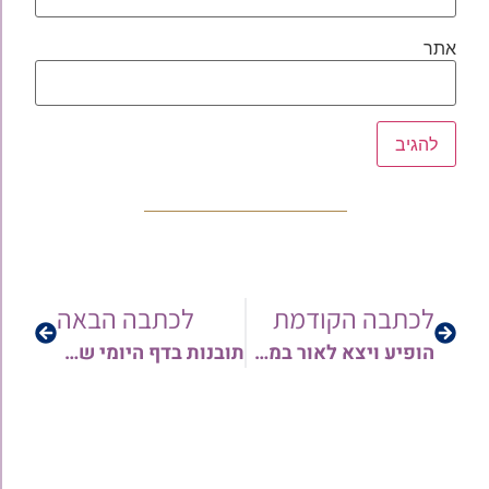
אתר
לכתבה הקודמת
לכתבה הבאה
הופיע ויצא לאור במהדורא מחודשת ומפוארת סדרת הספרים הנפלאה 'אמרי שפר' • סיקור
תובנות בדף היומי שבת דף ק"כ – קכ"א | כולל סיכום הלכה למעשה – מפי הרב משה יפת • האזנה עריבה