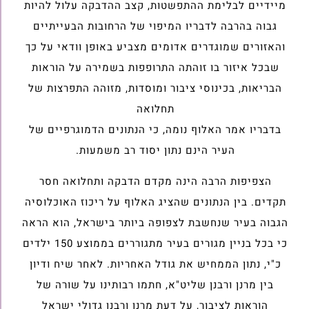
מיידיים לבלימת ההתפשטות, קצב ההדבקה עלול להיות
גבוה בהרבה לדבריו המיפוי של הרחובות הבעייתיים
והאזורים שמוגדרים אדומים מצביע באופן וודאי על כך
שבכל איזור בו זוהתה התרופפות בשמירה על הוראות
הבריאות, בכינוסי ציבור ומוסדות, מזוהה התפרצות של
תחלואה
בדבריו אמר האלוף נומה, כי הנתונים הדמוגרפיים של
העיר הינם נתון יסוד רב משמעות.
הצפיפות הרבה הינה מקדם הדבקה ותחלואה חסר
תקדים. בין הנתונים שהציג האלוף על ריכוז האוכלוסיה
הגבוה בעיר שנחשבת לצפופה ביותר בישראל, הוא הראה
כי בכל בניין מגורים בעיר מתגוררים בממוצע 150 ילדים
כ"י, נתון הממחיש את גודל האחריות. לאחר שיח ודיון
בין מרנן ורבנן שליט"א, חתמו רבותינו על שורה של
הוראות לציבור, על דעת מרנן ורבנן גדולי ישראל