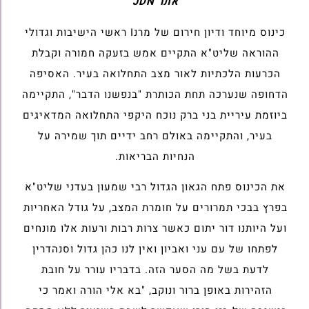
אתר JDN
כינוס מיוחד ודיון חירום של מרנI ראשי הישיבות וגדולי
ההוראה שליט"א התקיים אמש בזעקה חמורה וקבלת
הכרעות הלכתיות לאור מצב התחלואה בעיר. האסיפה
הדחופה שנערכה תחת הכותרת "בנפשנו הדבר", התקיימה
ביוזמת עיריית בני ברק נוכח היקפי התחלואה המדאיגים
בעיר, והתקיימה באולם רחב ידיים תוך שמירה על
הנחיות הבריאות.
את הכינוס פתח הגאון הגדול רבי שמעון בעדני שליט"א
בפרץ בבכי תמרורים על חומרת המצב, על גודל האחריות
ועל היותנו דור יתום כאשר צרות רבות ורעות אלו מונחים
לפתחו של עם עני ואביון ואין לנו כהן גדול וסנהדרין
לדעת בשל מה הסער הזה. בדבריו עורר על חובת
הזהירות באופן ברור ונוקב, "בא אלי הורה ואמר כי