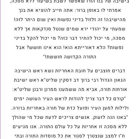
בישיבה של בנו הורו שאפשר לשבת בשיעור ללא מסכה,
אמרתי לו באופן ברור: אתה חייב להוציא את בנך
מהישיבה! זה זלזול בדיני נפשות ואין שום היתר לזה!
שמעתי על יהודי ירא שמים שנטל סנדקאות אך ללא
מסכה, מי יכול להתיר דבר כזה? מי יכול להקל בדיני
נפשות? הלא דאורייתא הוא! הוא אינו חושש? אבל
התורה הקדושה חוששת!"
דברים חוצבים על חובת האחריות נשא ראש הישיבה
הגאון הגדול רבי ברוך דב דסקין שליט"א ראש ישיבת
אורחות תורה, אביא מה ששמענו ממרנן ורבנן שליט"א:
"קודם כל דבר צריך להודות לראש העיר העושה ימים
ולילות למען העיר ופועל כדת של תורה באחריות ברורה.
"באנו הנה לזעוק. אנשים צריכים לדעת שכל מי שהולך
ללא מסכה זו אחריות על כל עולם התורה. אנו מגיעים
ח"ו למצב שנצטרך לסגור את כל מוסדות התורה ובתי