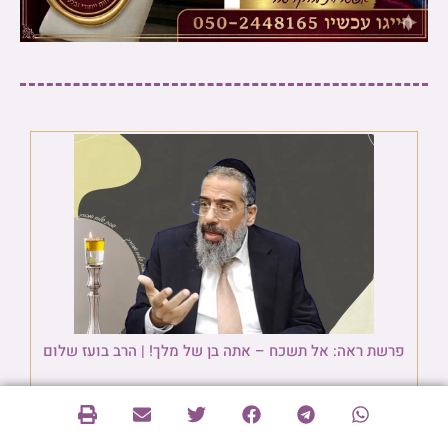
פרשת ראה: אל תשכח – אתה בן של מלך! | הרב בועז שלום