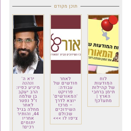
תוכן מקודם
לוח
לאחר
ירא ה'
המודעות
חודשים של
ונהנה
של קהילות
עבודה:
מיגיע כפיו:
תימן ברחבי
פרויקט
הרב יעקב
הארץ |
'המאורשים'
בן שלמה
מתעדכן!
יוצא לדרך
ז"ל נפטר
– מרכז
לאחר
השידוכים
מחלה בגיל
שכולם
44, והותיר
ציפו לו >>>
אחריו
יתומים
רכים!