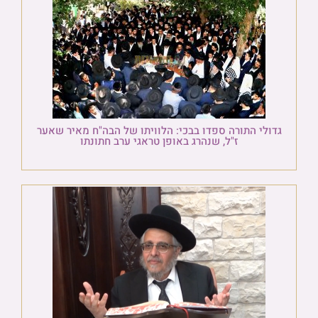
גדולי התורה ספדו בבכי: הלוויתו של הבה"ח מאיר שאער
ז"ל, שנהרג באופן טראגי ערב חתונתו