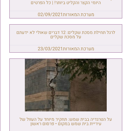
היומי הקצר והקליט ביותר! | כל הפרטים
מערכת המאורות
02/09/2021
לרגל תחילת מסכת שקלים: 12 דברים שאולי לא ידעתם
על מסכת שקלים
מערכת המאורות
23/03/2021
על הטרגדיה בבית שמש: תחקיר מיוחד על העוול של
עיריית בית שמש במקום • פרסום ראשון