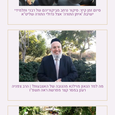
סיום זמן קיץ: סיקור נרחב מביקוריהם של רבני ותלמידי
ישיבת 'איתן התורה' אצל גדולי התורה שליט"א
מה למד הגאון מוילנא מהגובה של האצבעות? | הרב צפניה
רענן במסר קצר מפרשת ראה תשפ"ו