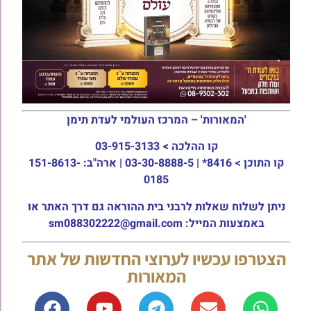
'המאורות' – המרכז העולמי לעדת תימן
קו ההלכה >
03-915-3133
קו התוכן >
8416* | 03-30-8888-5 | ארה"ב: 151-8613-
0185
ניתן לשלוח שאלות לרבני בית ההוראה גם דרך האתר או
באמצעות המייל: sm088302222@gmail.com
הצטרפו עכשיו לערוצי החדשות של אתר
המאורות