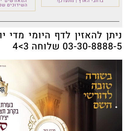
ברחבי הארץ | מתעדכן!
'המאורשים' י
השידוכים שכו
03-30-8888-5 שלוחה 3>4