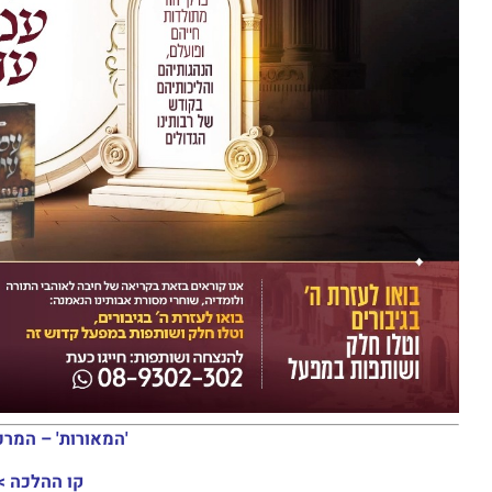
'המאורות' – המרכ
קו ההלכה >