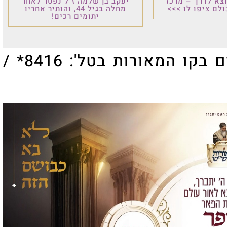
וצא לדרך – מרכז
יעקב בן שלמה ז"ל נפטר לאחר
לם ציפו לו >>>
מחלה בגיל 44, והותיר אחריו
יתומים רכים!
ניתן להאזין לדף היומי מדי יום בקו המאורות בטל': 8416* /