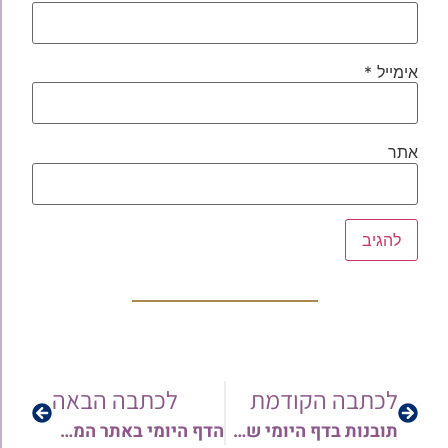
אימייל
*
אתר
לכתבה הקודמת
לכתבה הבאה
תובנות בדף היומי שבת דף קל"ג – קל"ה | כולל סיכום הלכה למעשה – מפי הרב משה יפת • האזנה עריבה
הדף היומי באתר המאורות מדי יום – מסכת שבת דף קל"ו | האזנה עריבה!