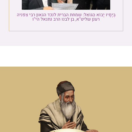
בְּיָמָיו יָבוֹא הַגּוֹאֵל: שמחת הברית לנכד הגאון רבי צפניה
רענן שליט"א, בן לבנו הרב נתנאל הי"ו