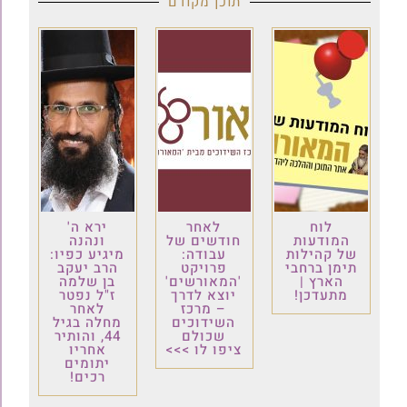
תוכן מקודם
לוח
לאחר
ירא ה'
המודעות
חודשים של
ונהנה
של קהילות
עבודה:
מיגיע כפיו:
תימן ברחבי
פרויקט
הרב יעקב
הארץ |
'המאורשים'
בן שלמה
מתעדכן!
יוצא לדרך
ז"ל נפטר
– מרכז
לאחר
השידוכים
מחלה בגיל
שכולם
44, והותיר
ציפו לו >>>
אחריו
יתומים
רכים!