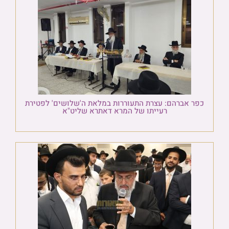
כפר אברהם: עצרת התעוררות במלאת ה'שלושים' לפטירת
רעייתו של המרא דאתרא שליט"א